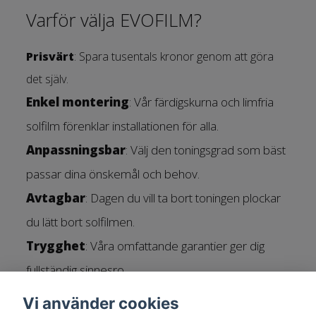
Varför välja EVOFILM?
Prisvärt
: Spara tusentals kronor genom att göra
det själv.
Enkel montering
: Vår färdigskurna och limfria
solfilm förenklar installationen för alla.
Anpassningsbar
: Välj den toningsgrad som bäst
passar dina önskemål och behov.
Avtagbar
: Dagen du vill ta bort toningen plockar
du lätt bort solfilmen.
Trygghet
: Våra omfattande garantier ger dig
fullständig sinnesro.
Vi använder cookies