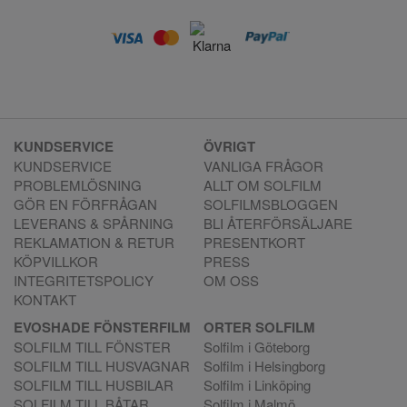
KUNDSERVICE
ÖVRIGT
KUNDSERVICE
VANLIGA FRÅGOR
PROBLEMLÖSNING
ALLT OM SOLFILM
GÖR EN FÖRFRÅGAN
SOLFILMSBLOGGEN
LEVERANS & SPÅRNING
BLI ÅTERFÖRSÄLJARE
REKLAMATION & RETUR
PRESENTKORT
KÖPVILLKOR
PRESS
INTEGRITETSPOLICY
OM OSS
KONTAKT
EVOSHADE FÖNSTERFILM
ORTER SOLFILM
SOLFILM TILL FÖNSTER
Solfilm i Göteborg
SOLFILM TILL HUSVAGNAR
Solfilm i Helsingborg
SOLFILM TILL HUSBILAR
Solfilm i Linköping
SOLFILM TILL BÅTAR
Solfilm i Malmö