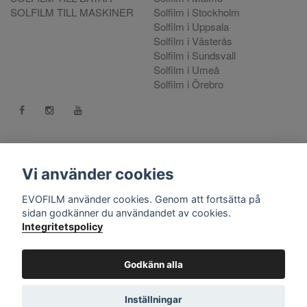
SOLFILM TILL MASKINER
Solfilm i Stockholm
Solfilm i Uppsala
Solfilm i Västerås
Solfilm i Sundsvall
Solfilm i Umeå
Solfilm i Örebro
Kontakt:
mejla oss
. Vill du göra en reklamation använd vår
Reklamationsportal
Vi använder cookies
556808-9659 EVO International AB, Norra Ljunggatan 16, 252
EVOFILM använder cookies. Genom att fortsätta på
28 Helsingborg.
sidan godkänner du användandet av cookies.
Integritetspolicy
© Copyright 2026 EVOFILM Sverige. EVOFILM® EVOGEL®
and EVOBRITE® are registered trademarks. All violations of our
intellectual property rights are prosecuted. All other brands,
Godkänn alla
logos and trademarks belong to their respective owners. All
company, product and service names used on this website are
Inställningar
for identification purposes only.