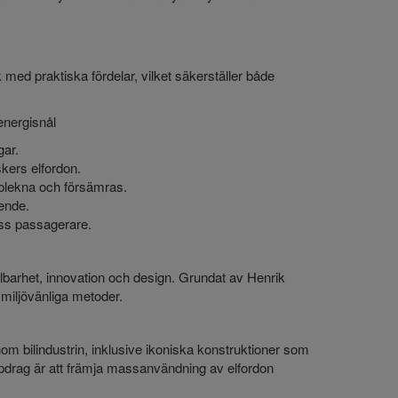
 med praktiska fördelar, vilket säkerställer både
energisnål
gar.
skers elfordon.
 blekna och försämras.
eende.
ess passagerare.
llbarhet, innovation och design. Grundat av Henrik
 miljövänliga metoder.
m bilindustrin, inklusive ikoniska konstruktioner som
ppdrag är att främja massanvändning av elfordon