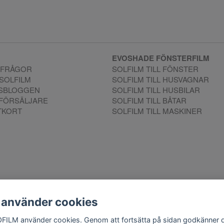
EVOSHADE FÖNSTERFILM
 FRÅGOR
SOLFILM TILL FÖNSTER
 SOLFILM
SOLFILM TILL HUSVAGNAR
MSBLOGGEN
SOLFILM TILL HUSBILAR
RFÖRSÄLJARE
SOLFILM TILL BÅTAR
TKORT
SOLFILM TILL MASKINER
 använder cookies
akt:
mejla oss
. Vill du göra en reklamation använd vår
Reklamationsp
FILM använder cookies. Genom att fortsätta på sidan godkänner 