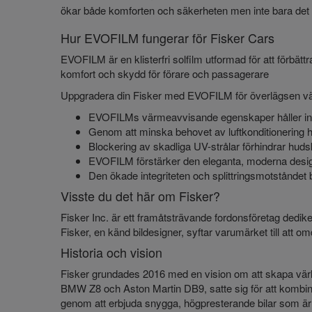
ökar både komforten och säkerheten men inte bara det –
Hur EVOFILM fungerar för Fisker Cars
EVOFILM är en klisterfri solfilm utformad för att förbät
komfort och skydd för förare och passagerare
Uppgradera din Fisker med EVOFILM för överlägsen vär
EVOFILMs värmeavvisande egenskaper håller inte
Genom att minska behovet av luftkonditionering hjä
Blockering av skadliga UV-strålar förhindrar huds
EVOFILM förstärker den eleganta, moderna designe
Den ökade integriteten och splittringsmotståndet
Visste du det här om Fisker?
Fisker Inc. är ett framåtsträvande fordonsföretag dedike
Fisker, en känd bildesigner, syftar varumärket till att 
Historia och vision
Fisker grundades 2016 med en vision om att skapa värld
BMW Z8 och Aston Martin DB9, satte sig för att kombin
genom att erbjuda snygga, högpresterande bilar som är ti