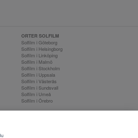
ORTER SOLFILM
Solfilm i Göteborg
Solfilm i Helsingborg
Solfilm i Linköping
Solfilm i Malmö
Solfilm i Stockholm
Solfilm i Uppsala
Solfilm i Västerås
Solfilm i Sundsvall
Solfilm i Umeå
Solfilm i Örebro
ortal
du