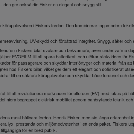
 den ger också din Fisker en elegant och snygg stil.
tra körupplevelsen i Fiskers fordon. Den kombinerar toppmodern teknik
meavvisning, UV-skydd och förbättrad integritet. Snygg, säker och 
riören i Fiskers bilar svalare och bekvämare, även under varma da
lper EVOFILM till att spara batterikraft och utökar räckvidden för Fi
kador för passagerare och skyddar interiörtyger och material från att
n hos Fiskers bilar, vilket ger dem ett elegant och sofistikerat uts
 bidrar till en säkrare körupplevelse och skyddar både fordonet och d
rat till att revolutionera marknaden för elfordon (EV) med fokus på hå
omdefiniera begreppet elektrisk mobilitet genom banbrytande teknik och
ens mest hållbara fordon. Henrik Fisker, med sin långa erfarenhet ino
era lyx, prestanda och miljömedvetenhet i ett enda paket. Fiskers u
llgängliga för en bred publik.