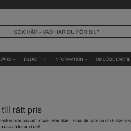
LVÅRD
BILDOFT
INFORMATION
OMDÖME EVOFI
ll rätt pris
l alla Fisker bilar oavsett modell eller ålder. Tonande rutor på din Fisk
ta oss så löser vi det!