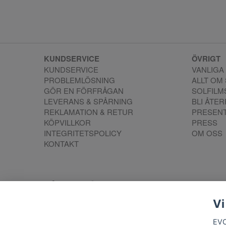
KUNDSERVICE
ÖVRIGT
KUNDSERVICE
VANLIGA
PROBLEMLÖSNING
ALLT OM
GÖR EN FÖRFRÅGAN
SOLFIL
LEVERANS & SPÅRNING
BLI ÅTE
REKLAMATION & RETUR
PRESEN
KÖPVILLKOR
PRESS
INTEGRITETSPOLICY
OM OSS
KONTAKT
Vi
Kont
EVO