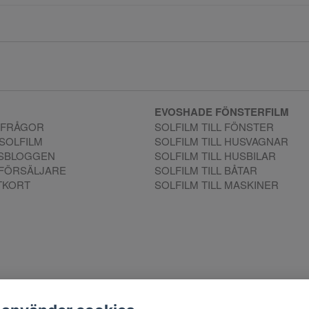
EVOSHADE FÖNSTERFILM
 FRÅGOR
SOLFILM TILL FÖNSTER
 SOLFILM
SOLFILM TILL HUSVAGNAR
MSBLOGGEN
SOLFILM TILL HUSBILAR
RFÖRSÄLJARE
SOLFILM TILL BÅTAR
TKORT
SOLFILM TILL MASKINER