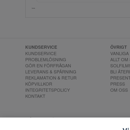
```
KUNDSERVICE
ÖVRIGT
KUNDSERVICE
VANLIGA
PROBLEMLÖSNING
ALLT OM
GÖR EN FÖRFRÅGAN
SOLFIL
LEVERANS & SPÅRNING
BLI ÅTE
REKLAMATION & RETUR
PRESEN
KÖPVILLKOR
PRESS
INTEGRITETSPOLICY
OM OSS
KONTAKT