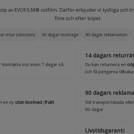
öp av EVOFILM® solfilm. Därför erbjuder vi tydliga och tr
före och efter köpet.
ar retur (obruten)
30 dagar montage
90 dagar reklamation
14 dagars returrät
ll? Kontakta oss inom 7 dagar så
Du kan returnera en
oöp
och få pengarna tillbaka.
90 dagars reklama
vi en ny
utan kostnad
(
frakt
Vid transportskada eller
90 dagar.
Livstidsgaranti