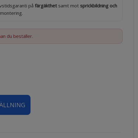
vstidsgaranti på
färgäkthet
samt mot
sprickbildning och
 montering.
nan du beställer.
TÄLLNING