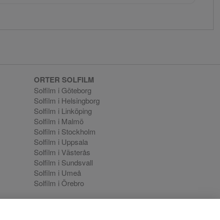
ORTER SOLFILM
Solfilm i Göteborg
Solfilm i Helsingborg
Solfilm i Linköping
Solfilm i Malmö
Solfilm i Stockholm
Solfilm i Uppsala
Solfilm i Västerås
Solfilm i Sundsvall
Solfilm i Umeå
Solfilm i Örebro