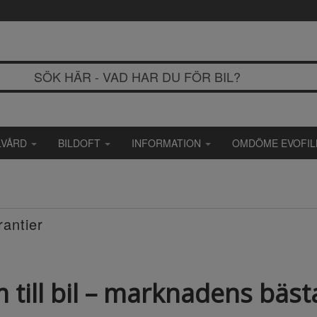
LVÅRD
BILDOFT
INFORMATION
OMDÖME EVOFI
rantier
m till bil – marknadens bäst