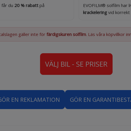
 får du
20 % rabatt
på
EVOFILM® solfilm har li
krackelering
vid korrekt
alslagen gäller inte för
färdigskuren solfilm
. Läs våra köpvillkor in
VÄLJ BIL - SE PRISER
GÖR EN REKLAMATION
GÖR EN GARANTIBES