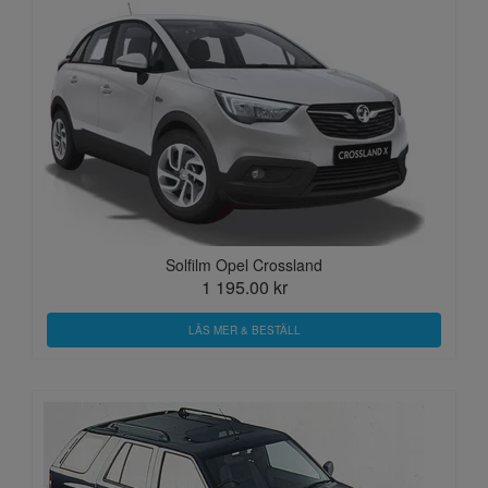
Solfilm Opel Crossland
1 195.00 kr
LÄS MER & BESTÄLL