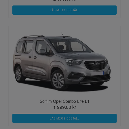
LÄS MER & BESTÄLL
Solfilm Opel Combo Life L1
1 999.00 kr
LÄS MER & BESTÄLL