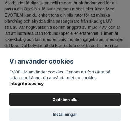
Vi erbjuder färdigskuren solfilm som är skräddarsydd för att
passa din Opel-bils fönster, oavsett modell eller ålder. Med
EVOFILM kan du enkelt tona din bils rutor för att minska
bländning och skydda dina passagerare från skadliga UV-
strålar.
Vår högkvalitativa solfilm är gjord av mjuk PVC och är
lätt att installera utan förkunskaper eller erfarenhet. Filmen är
icke-klibbig och fäst med en unik monteringsgel, som medföljer
ditt köp.
Det betyder att du kan justera eller ta bort filmen när
som helst utan att skada din bils rutor.
Vi använder cookies
EVOFILM ger inte bara ett effektivt solskydd, det ger också
integritet till din bil. Välj den grad av toning som passar dig bäst,
EVOFILM använder cookies. Genom att fortsätta på
från nästan helt svarta fönster för ultimat integritet till en ljusare
sidan godkänner du användandet av cookies.
nyans som fortfarande ger ett effektivt skydd.
Plus, med
Integritetspolicy
minskad insyn kan du lagra värdefulla föremål i din Opel utan
att oroa dig för nyfikna ögon.
Och låt oss inte glömma den estetiska aspekten – genom att
Godkänn alla
lägga till EVOFILM i din Opel-bils fönster kommer den att ge
den ett elegant och elegant utseende. Du behöver inte offra stil
Inställningar
för komfort och säkerhet med EVOFILM.
Visste du det här om Opel?