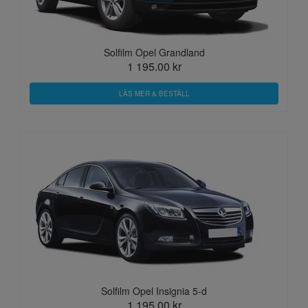
Solfilm Opel Grandland
1 195.00 kr
LÄS MER & BESTÄLL
Solfilm Opel Insignia 5-d
1 195.00 kr