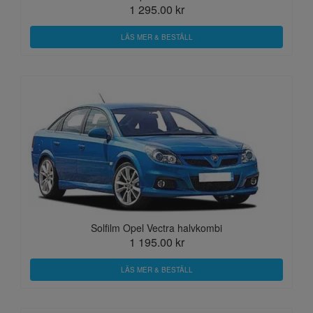
1 295.00 kr
LÄS MER & BESTÄLL
Solfilm Opel Vectra halvkombi
1 195.00 kr
LÄS MER & BESTÄLL