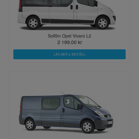
Solfilm Opel Vivaro L2
2 199.00 kr
LÄS MER & BESTÄLL