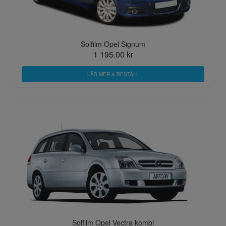
Solfilm Opel Signum
1 195.00 kr
LÄS MER & BESTÄLL
Solfilm Opel Vectra kombi