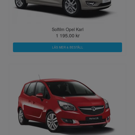
Solfilm Opel Karl
1 195.00 kr
LÄS MER & BESTÄLL