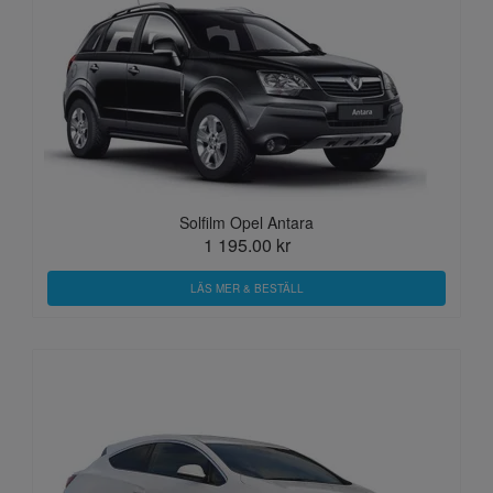
Solfilm Opel Antara
1 195.00 kr
LÄS MER & BESTÄLL