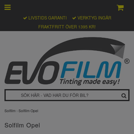
LIVSTIDS GARANTI
VERKTYG INGÅR
FRAKTFRITT ÖVER 1395 KR!
Solfilm
Solfilm Opel
Solfilm Opel