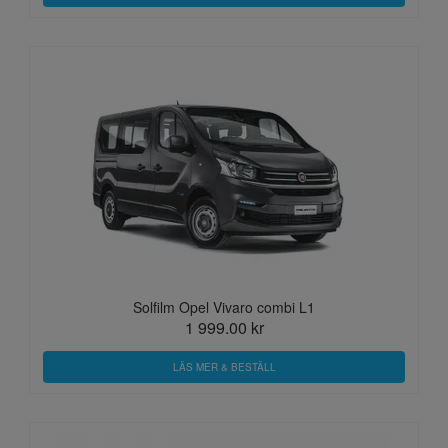
Solfilm Opel Vivaro combi L1
1 999.00 kr
LÄS MER & BESTÄLL