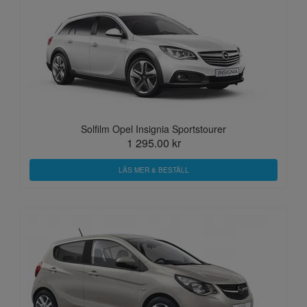
Solfilm Opel Insignia Sportstourer
1 295.00 kr
LÄS MER & BESTÄLL