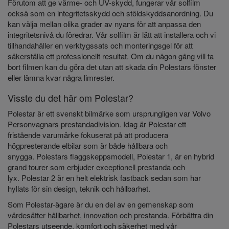
Förutom att ge värme- och UV-skydd, fungerar vår solfilm
också som en integritetsskydd och stöldskyddsanordning. Du
kan välja mellan olika grader av nyans för att anpassa den
integritetsnivå du föredrar.
Vår solfilm är lätt att installera och vi
tillhandahåller en verktygssats och monteringsgel för att
säkerställa ett professionellt resultat. Om du någon gång vill ta
bort filmen kan du göra det utan att skada din Polestars fönster
eller lämna kvar några limrester.
Visste du det här om Polestar?
Polestar är ett svenskt bilmärke som ursprungligen var Volvo
Personvagnars prestandadivision.
Idag är Polestar ett
fristående varumärke fokuserat på att producera
högpresterande elbilar som är både hållbara och
snygga. Polestars flaggskeppsmodell, Polestar 1, är en hybrid
grand tourer som erbjuder exceptionell prestanda och
lyx.
Polestar 2 är en helt elektrisk fastback sedan som har
hyllats för sin design, teknik och hållbarhet.
Som Polestar-ägare är du en del av en gemenskap som
värdesätter hållbarhet, innovation och prestanda. Förbättra din
Polestars utseende, komfort och säkerhet med vår