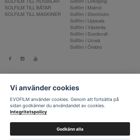
SOLFILM TILL HUSBILAR
Solfilm i Linköping
SOLFILM TILL BÅTAR
Solfilm i Malmö
SOLFILM TILL MASKINER
Solfilm i Stockholm
Solfilm i Uppsala
Solfilm i Västerås
Solfilm i Sundsvall
Solfilm i Umeå
Solfilm i Örebro
Kontakt:
mejla oss
. Vill du göra en reklamation använd vår
Reklamationsportal
Vi använder cookies
556808-9659 EVO International AB, Norra Ljunggatan 16, 252
EVOFILM använder cookies. Genom att fortsätta på
28 Helsingborg.
sidan godkänner du användandet av cookies.
Integritetspolicy
© Copyright 2026 EVOFILM Sverige. EVOFILM® EVOGEL®
and EVOBRITE® are registered trademarks. All violations of our
intellectual property rights are prosecuted. All other brands,
Godkänn alla
logos and trademarks belong to their respective owners. All