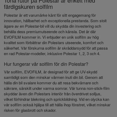
Tona rutor på Polestar är enkelt med
färdigskuren solfilm
Polestar är ett varumärke känt för sitt engagemang för
innovation, hållbarhet och exceptionella prestanda. Som stolt
ägare av en Polestar-bil vill du skydda din investering och
behålla dess premiumutseende och känsla.
Det är där
EVOFILM kommer in. Vi erbjuder en unik solfilm av hög
kvalitet som förbättrar din Polestars utseende, komfort och
säkerhet. Vår förskurna solfilm är skräddarsydd för att passa
en rad Polestar-modeller, inklusive Polestar 1, 2, 3 och 4.
Hur fungerar vår solfilm för din Polestar?
Vår solfilm, EVOFILM, är designad för att ge UV-skydd
samtidigt som den minskar värmen inuti din bil.
Genom att
hålla din bil svalare kommer du att resa bekvämare och
säkrare, särskilt under varma somrar. Vår tunna non-stick-film
skyddar även din Polestars interiör från överdrivet solljus,
vilket förhindrar blekning och sprickbildning.
Vid en olycka kan
vår solfilm också hjälpa till att hålla ihop fönstret, vilket minskar
risken för glasbrott och skador.