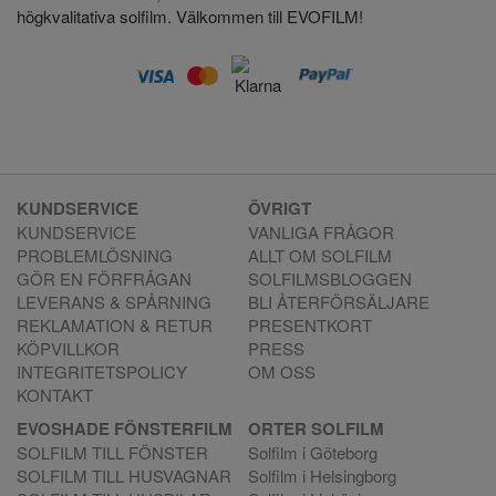
högkvalitativa solfilm.
Välkommen till EVOFILM!
KUNDSERVICE
ÖVRIGT
KUNDSERVICE
VANLIGA FRÅGOR
PROBLEMLÖSNING
ALLT OM SOLFILM
GÖR EN FÖRFRÅGAN
SOLFILMSBLOGGEN
LEVERANS & SPÅRNING
BLI ÅTERFÖRSÄLJARE
REKLAMATION & RETUR
PRESENTKORT
KÖPVILLKOR
PRESS
INTEGRITETSPOLICY
OM OSS
KONTAKT
EVOSHADE FÖNSTERFILM
ORTER SOLFILM
SOLFILM TILL FÖNSTER
Solfilm i Göteborg
SOLFILM TILL HUSVAGNAR
Solfilm i Helsingborg