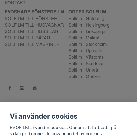
KONTAKT
EVOSHADE FÖNSTERFILM
ORTER SOLFILM
SOLFILM TILL FÖNSTER
Solfilm i Göteborg
SOLFILM TILL HUSVAGNAR
Solfilm i Helsingborg
SOLFILM TILL HUSBILAR
Solfilm i Linköping
SOLFILM TILL BÅTAR
Solfilm i Malmö
SOLFILM TILL MASKINER
Solfilm i Stockholm
Solfilm i Uppsala
Solfilm i Västerås
Solfilm i Sundsvall
Solfilm i Umeå
Solfilm i Örebro
Kontakt:
mejla oss
. Vill du göra en reklamation använd vår
Reklamationsportal
Vi använder cookies
556808-9659 EVO International AB, Norra Ljunggatan 16, 252
EVOFILM använder cookies. Genom att fortsätta på
28 Helsingborg.
sidan godkänner du användandet av cookies.