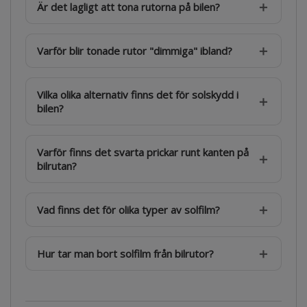
Är det lagligt att tona rutorna på bilen?
Varför blir tonade rutor "dimmiga" ibland?
Vilka olika alternativ finns det för solskydd i
bilen?
Varför finns det svarta prickar runt kanten på
bilrutan?
Vad finns det för olika typer av solfilm?
Hur tar man bort solfilm från bilrutor?