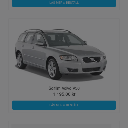
LÄS MER & BESTÄLL
Solfilm Volvo V50
1 195.00 kr
LÄS MER & BESTÄLL