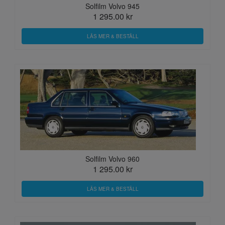
Solfilm Volvo 945
1 295.00 kr
LÄS MER & BESTÄLL
Solfilm Volvo 960
1 295.00 kr
LÄS MER & BESTÄLL