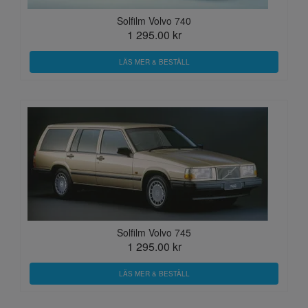
Solfilm Volvo 740
1 295.00 kr
LÄS MER & BESTÄLL
Solfilm Volvo 745
1 295.00 kr
LÄS MER & BESTÄLL