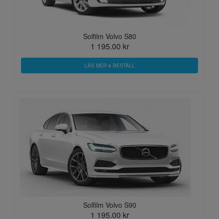
Solfilm Volvo S80
1 195.00 kr
LÄS MER & BESTÄLL
Solfilm Volvo S90
1 195.00 kr