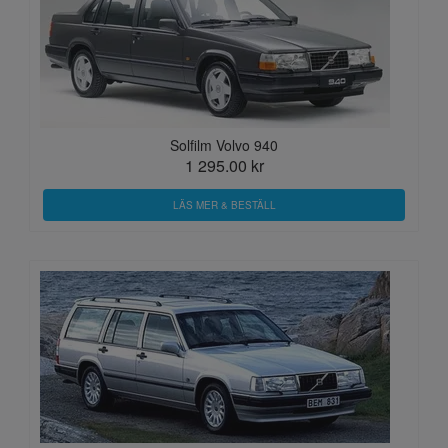
Solfilm Volvo 940
1 295.00 kr
LÄS MER & BESTÄLL