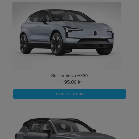
Solfilm Volvo EX30
1 195.00 kr
LÄS MER & BESTÄLL