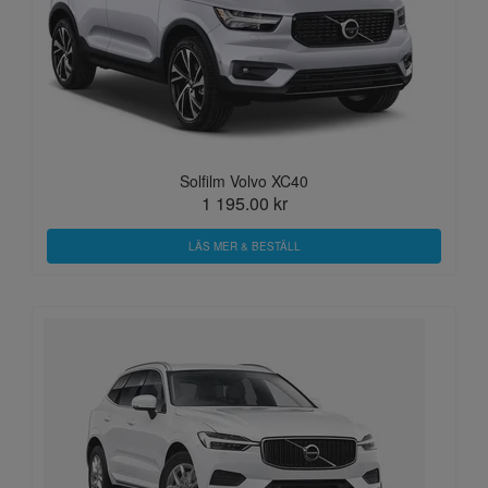
Solfilm Volvo XC40
1 195.00 kr
LÄS MER & BESTÄLL