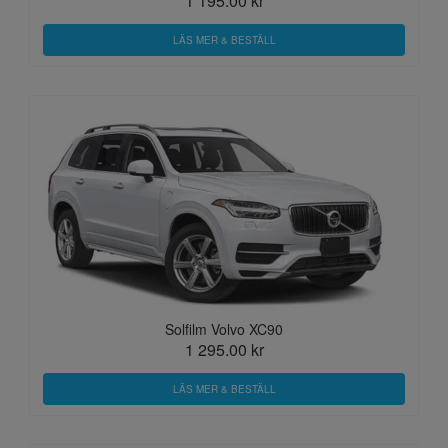
1 195.00 kr
LÄS MER & BESTÄLL
Solfilm Volvo XC90
1 295.00 kr
LÄS MER & BESTÄLL