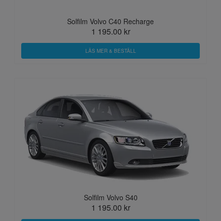
Solfilm Volvo C40 Recharge
1 195.00 kr
LÄS MER & BESTÄLL
Solfilm Volvo S40
1 195.00 kr