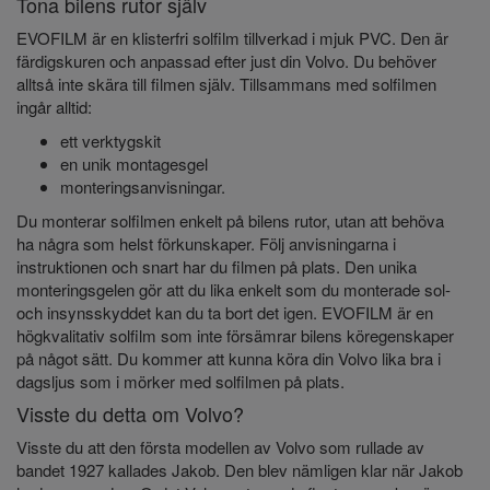
Tona bilens rutor själv
EVOFILM är en klisterfri solfilm tillverkad i mjuk PVC. Den är
färdigskuren och anpassad efter just din Volvo. Du behöver
alltså inte skära till filmen själv. Tillsammans med solfilmen
ingår alltid:
ett verktygskit
en unik montagesgel
monteringsanvisningar.
Du monterar solfilmen enkelt på bilens rutor, utan att behöva
ha några som helst förkunskaper. Följ anvisningarna i
instruktionen och snart har du filmen på plats. Den unika
monteringsgelen gör att du lika enkelt som du monterade sol-
och insynsskyddet kan du ta bort det igen. EVOFILM är en
högkvalitativ solfilm som inte försämrar bilens köregenskaper
på något sätt. Du kommer att kunna köra din Volvo lika bra i
dagsljus som i mörker med solfilmen på plats.
Visste du detta om Volvo?
Visste du att den första modellen av Volvo som rullade av
bandet 1927 kallades Jakob. Den blev nämligen klar när Jakob