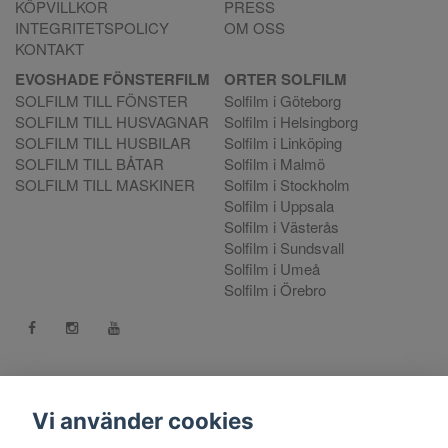
KÖPVILLKOR
PRESS
INTEGRITETSPOLICY
OM OSS
KONTAKT
EVOSHADE FÖNSTERFILM
ORTER SOLFILM
SOLFILM TILL FÖNSTER
Solfilm i Göteborg
SOLFILM TILL HUSVAGNAR
Solfilm i Helsingborg
SOLFILM TILL HUSBILAR
Solfilm i Linköping
SOLFILM TILL BÅTAR
Solfilm i Malmö
SOLFILM TILL MASKINER
Solfilm i Stockholm
Solfilm i Uppsala
Solfilm i Västerås
Solfilm i Sundsvall
Solfilm i Umeå
Solfilm i Örebro
Kontakt:
mejla oss
. Vill du göra en reklamation använd vår
Reklamationsportal
Vi använder cookies
556808-9659 EVO International AB, Norra Ljunggatan 16, 252