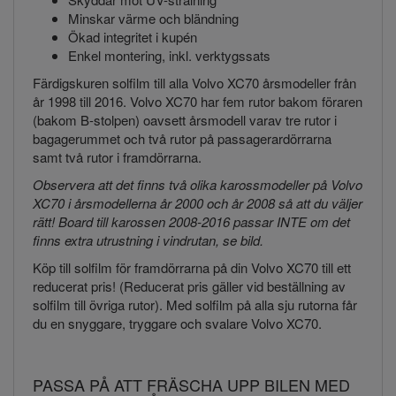
Minskar värme och bländning
Ökad integritet i kupén
Enkel montering, inkl. verktygssats
Färdigskuren solfilm till alla Volvo XC70 årsmodeller från
år 1998 till 2016. Volvo XC70 har fem rutor bakom föraren
(bakom B-stolpen) oavsett årsmodell varav tre rutor i
bagagerummet och två rutor på passagerardörrarna
samt två rutor i framdörrarna.
Observera att det finns två olika karossmodeller på Volvo
XC70 i årsmodellerna år 2000 och år 2008 så att du väljer
rätt! Board till karossen 2008-2016 passar INTE om det
finns extra utrustning i vindrutan, se bild.
Köp till solfilm för framdörrarna på din Volvo XC70 till ett
reducerat pris! (Reducerat pris gäller vid beställning av
solfilm till övriga rutor). Med solfilm på alla sju rutorna får
du en snyggare, tryggare och svalare Volvo XC70.
PASSA PÅ ATT FRÄSCHA UPP BILEN MED