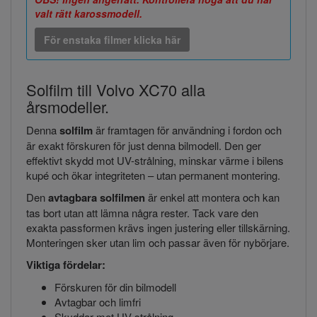
valt rätt karossmodell.
För enstaka filmer klicka här
Solfilm till Volvo XC70 alla
årsmodeller.
Denna
solfilm
är framtagen för användning i fordon och
är exakt förskuren för just denna bilmodell. Den ger
effektivt skydd mot UV-strålning, minskar värme i bilens
kupé och ökar integriteten – utan permanent montering.
Den
avtagbara solfilmen
är enkel att montera och kan
tas bort utan att lämna några rester. Tack vare den
exakta passformen krävs ingen justering eller tillskärning.
Monteringen sker utan lim och passar även för nybörjare.
Viktiga fördelar:
Förskuren för din bilmodell
Avtagbar och limfri
Skyddar mot UV-strålning