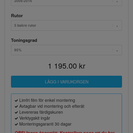
2008-2016
Rutor
5 bakre rutor
Toningsgrad
95%
1 195.00 kr
Limfri film för enkel montering
Avtagbar vid montering och efteråt
Levereras färdigskuren
Verktygskit ingår
Monteringsgaranti 30 dagar
OBS! Ingen ångerrätt. Kontrollera noga att du har