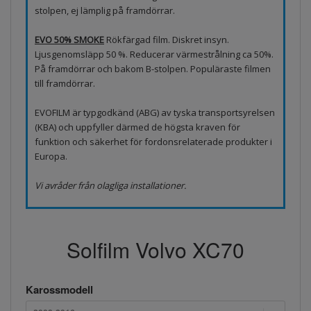
stolpen, ej lämplig på framdörrar.
EVO 50% SMOKE
Rökfärgad film. Diskret insyn.
Ljusgenomsläpp 50 %. Reducerar värmestrålning ca 50%.
På framdörrar och bakom B-stolpen. Populäraste filmen
till framdörrar.
EVOFILM är typgodkänd (ABG) av tyska transportsyrelsen
(KBA) och uppfyller därmed de högsta kraven för
funktion och säkerhet för fordonsrelaterade produkter i
Europa.
Vi avråder från olagliga installationer.
Solfilm Volvo XC70
Karossmodell