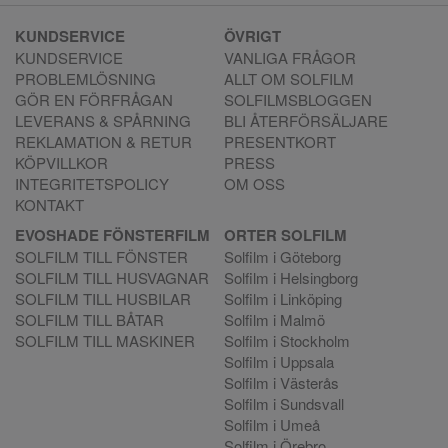
KUNDSERVICE
ÖVRIGT
KUNDSERVICE
VANLIGA FRÅGOR
PROBLEMLÖSNING
ALLT OM SOLFILM
GÖR EN FÖRFRÅGAN
SOLFILMSBLOGGEN
LEVERANS & SPÅRNING
BLI ÅTERFÖRSÄLJARE
REKLAMATION & RETUR
PRESENTKORT
KÖPVILLKOR
PRESS
INTEGRITETSPOLICY
OM OSS
KONTAKT
EVOSHADE FÖNSTERFILM
ORTER SOLFILM
SOLFILM TILL FÖNSTER
Solfilm i Göteborg
SOLFILM TILL HUSVAGNAR
Solfilm i Helsingborg
SOLFILM TILL HUSBILAR
Solfilm i Linköping
SOLFILM TILL BÅTAR
Solfilm i Malmö
SOLFILM TILL MASKINER
Solfilm i Stockholm
Solfilm i Uppsala
Solfilm i Västerås
Solfilm i Sundsvall
Solfilm i Umeå
Solfilm i Örebro