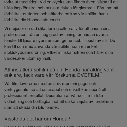
torka ut med tiden. Vid en olycka kan filmen även hjälpa till att
hålla ihop fönstret och minska risken för glasbrott.
Förutom att
förbättra komforten och säkerheten kan vår solfilm även
förbättra din Hondas utseende.
Vi erbjuder en rad olika toningsalternativ för att passa dina
preferenser, från en hög grad av toning för nästan svarta
fönster till ljusare nyanser som ger en subtil touch av stil. Du
kan till och med använda vår solfilm som en enkel
stöldskyddsanordning, vilket minskar sikten och håller dina
värdesaker utom synhåll.
Att installera solfilm på din Honda har aldrig varit
enklare, tack vare vår förskurna EVOFILM.
Vår film levereras med en unik monteringsgel och
verktygssats, så att du snabbt och enkelt kan uppnå ett
professionellt resultat.
Dessutom är vår solfilm fri från
vidhäftning och borttagbar, så att du kan njuta av fördelarna
utan att skada din bils fönster.
Visste du det här om Honda?
Honda är en japansk biltillverkare som grundades 1948 av