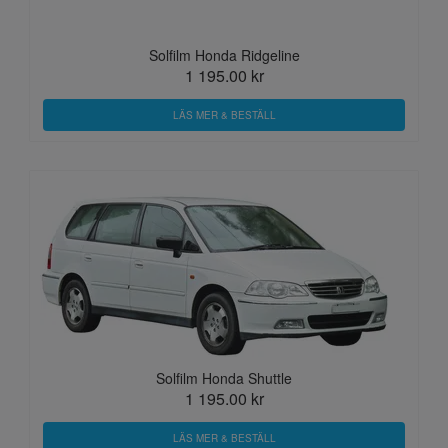
Solfilm Honda Ridgeline
1 195.00 kr
LÄS MER & BESTÄLL
Solfilm Honda Shuttle
1 195.00 kr
LÄS MER & BESTÄLL