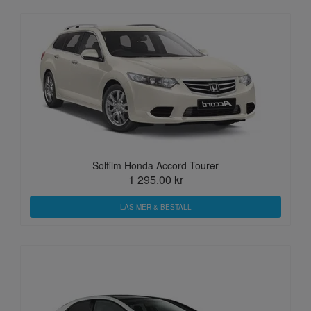
Solfilm Honda Accord Tourer
1 295.00 kr
LÄS MER & BESTÄLL