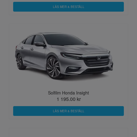
LÄS MER & BESTÄLL
Solfilm Honda Insight
1 195.00 kr
LÄS MER & BESTÄLL