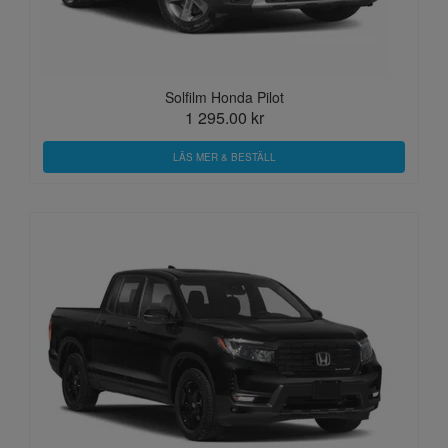
Solfilm Honda Pilot
1 295.00 kr
LÄS MER & BESTÄLL