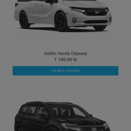
Solfilm Honda Odyssey
1 195.00 kr
LÄS MER & BESTÄLL