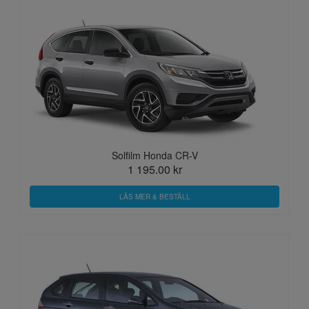
Solfilm Honda CR-V
1 195.00 kr
LÄS MER & BESTÄLL