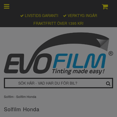
LIVSTIDS GARANTI
VERKTYG INGÅR
FRAKTFRITT ÖVER 1395 KR!
Solfilm
Solfilm Honda
Solfilm Honda