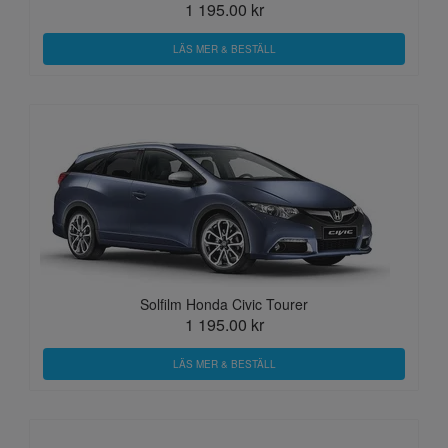
1 195.00 kr
LÄS MER & BESTÄLL
Solfilm Honda Civic Tourer
1 195.00 kr
LÄS MER & BESTÄLL