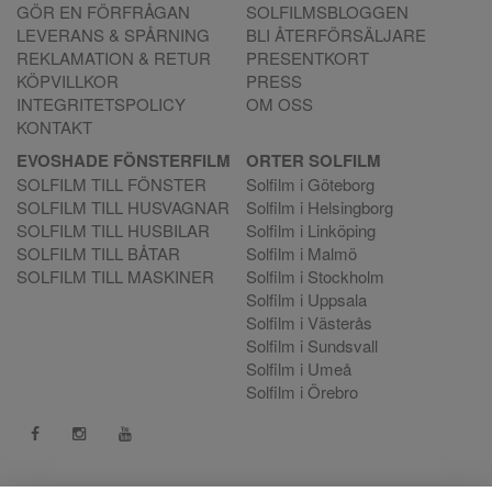
GÖR EN FÖRFRÅGAN
SOLFILMSBLOGGEN
LEVERANS & SPÅRNING
BLI ÅTERFÖRSÄLJARE
REKLAMATION & RETUR
PRESENTKORT
KÖPVILLKOR
PRESS
INTEGRITETSPOLICY
OM OSS
KONTAKT
EVOSHADE FÖNSTERFILM
ORTER SOLFILM
SOLFILM TILL FÖNSTER
Solfilm i Göteborg
SOLFILM TILL HUSVAGNAR
Solfilm i Helsingborg
SOLFILM TILL HUSBILAR
Solfilm i Linköping
SOLFILM TILL BÅTAR
Solfilm i Malmö
SOLFILM TILL MASKINER
Solfilm i Stockholm
Solfilm i Uppsala
Solfilm i Västerås
Solfilm i Sundsvall
Solfilm i Umeå
Solfilm i Örebro