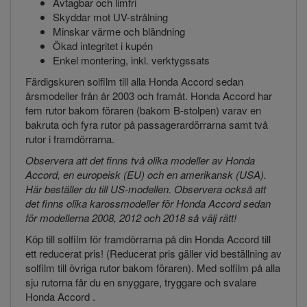
Avtagbar och limfri
Skyddar mot UV-strålning
Minskar värme och bländning
Ökad integritet i kupén
Enkel montering, inkl. verktygssats
Färdigskuren solfilm till alla Honda Accord sedan
årsmodeller från år 2003 och framåt. Honda Accord har
fem rutor bakom föraren (bakom B-stolpen) varav en
bakruta och fyra rutor på passagerardörrarna samt två
rutor i framdörrarna.
Observera att det finns två olika modeller av Honda
Accord, en europeisk (EU) och en amerikansk (USA).
Här beställer du till US-modellen. Observera också att
det finns olika karossmodeller för Honda Accord sedan
för modellerna 2008, 2012 och 2018 så välj rätt!
Köp till solfilm för framdörrarna på din Honda Accord till
ett reducerat pris! (Reducerat pris gäller vid beställning av
solfilm till övriga rutor bakom föraren). Med solfilm på alla
sju rutorna får du en snyggare, tryggare och svalare
Honda Accord .