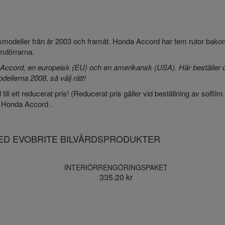
årsmodeller från år 2003 och framåt. Honda Accord har fem rutor bak
ramdörrarna.
 Accord, en europeisk (EU) och en amerikansk (USA). Här beställer d
ellerna 2008, så välj rätt!
ill ett reducerat pris! (Reducerat pris gäller vid beställning av solfilm
e Honda Accord .
MED EVOBRITE BILVÅRDSPRODUKTER
INTERIÖRRENGÖRINGSPAKET
335.20 kr