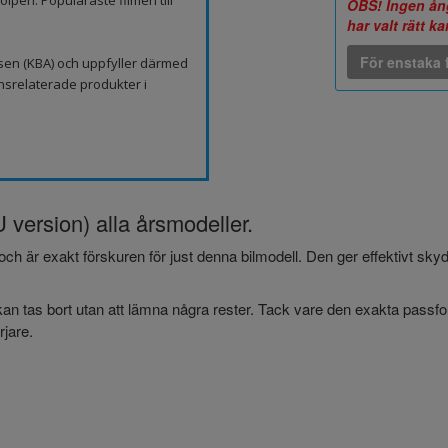
lpen. Populäraste filmen till
OBS! Ingen ång
har valt rätt k
För enstaka f
sen (KBA) och uppfyller därmed
nsrelaterade produkter i
 version) alla årsmodeller.
och är exakt förskuren för just denna bilmodell. Den ger effektivt sk
an tas bort utan att lämna några rester. Tack vare den exakta passform
jare.