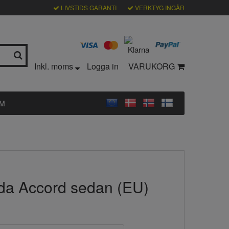
LIVSTIDS GARANTI
VERKTYG INGÅR
Inkl. moms
Logga in
VARUKORG
LM
da Accord sedan (EU)