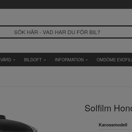
LVÅRD
BILDOFT
INFORMATION
OMDÖME EVOFI
Solfilm Hon
Karossmodell