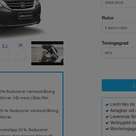
2008-2018
Rutor
5 bakre rutor
Toningsgrad
95%
p 5% Reducerar värmestrålning
örrar. Vår mest sålda film.
Limfri film fö
Avtagbar vid 
 25 %. Reducerar värmestrålning
Levereras fä
dörrar.
Verktygskit i
Monteringsga
genomsläpp 50 %. Reducerar