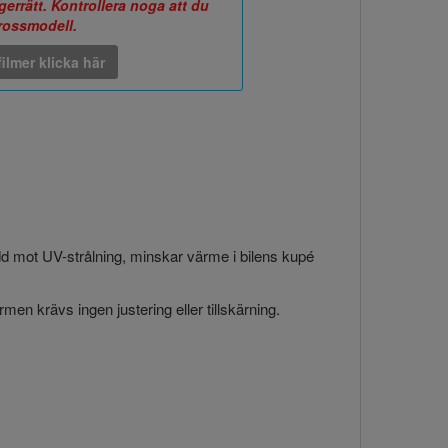
errätt. Kontrollera noga att du
arossmodell.
ilmer klicka här
ydd mot UV-strålning, minskar värme i bilens kupé
en krävs ingen justering eller tillskärning.