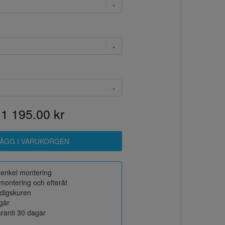
1 195.00 kr
r enkel montering
montering och efteråt
rdigskuren
ngår
ranti 30 dagar