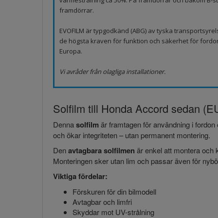
värmestrålning ca 50%. På framdörrar och bakom B-sto
framdörrar.
EVOFILM är typgodkänd (ABG) av tyska transportsyrel
de högsta kraven för funktion och säkerhet för fordo
Europa.
Vi avråder från olagliga installationer.
Solfilm till Honda Accord sedan (EU
Denna
solfilm
är framtagen för användning i fordon 
och ökar integriteten – utan permanent montering.
Den
avtagbara solfilmen
är enkel att montera och k
Monteringen sker utan lim och passar även för nybör
Viktiga fördelar:
Förskuren för din bilmodell
Avtagbar och limfri
Skyddar mot UV-strålning