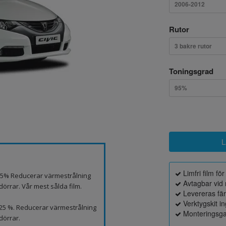
2006-2012
Rutor
3 bakre rutor
Toningsgrad
95%
Limfri film fö
p 5% Reducerar värmestrålning
Avtagbar vid 
örrar. Vår mest sålda film.
Levereras fä
Verktygskit i
 25 %. Reducerar värmestrålning
Monteringsga
dörrar.