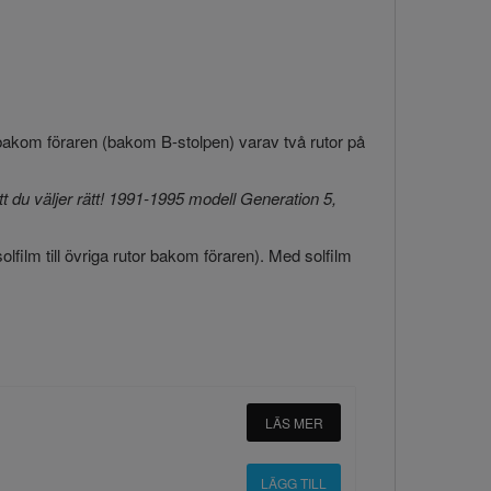
r bakom föraren (bakom B-stolpen) varav två rutor på
 du väljer rätt! 1991-1995 modell Generation 5,
 solfilm till övriga rutor bakom föraren). Med solfilm
LÄS MER