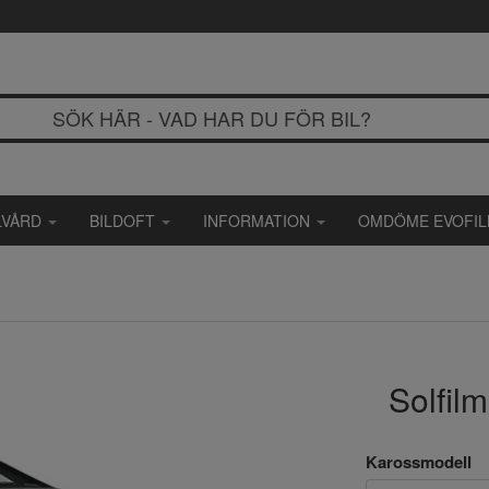
LVÅRD
BILDOFT
INFORMATION
OMDÖME EVOFI
Solfil
Karossmodell