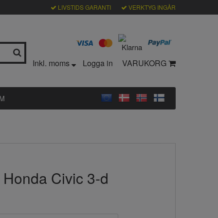
LIVSTIDS GARANTI
VERKTYG INGÅR
Inkl. moms
Logga in
VARUKORG
LM
m Honda Civic 3-d