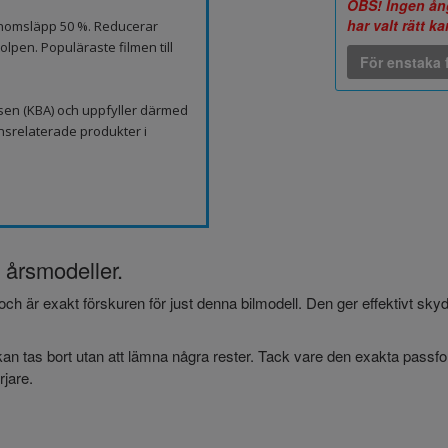
OBS! Ingen ång
har valt rätt k
genomsläpp 50 %. Reducerar
lpen. Populäraste filmen till
För enstaka f
sen (KBA) och uppfyller därmed
nsrelaterade produkter i
a årsmodeller.
och är exakt förskuren för just denna bilmodell. Den ger effektivt sk
an tas bort utan att lämna några rester. Tack vare den exakta passform
jare.