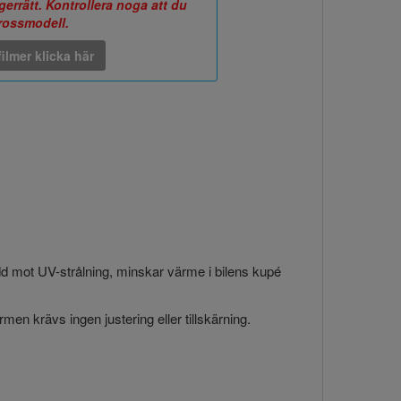
errätt. Kontrollera noga att du
arossmodell.
ilmer klicka här
ydd mot UV-strålning, minskar värme i bilens kupé
en krävs ingen justering eller tillskärning.