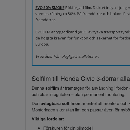
EVO 50% SMOKE
Rökfärgad film. Diskret insyn. Ljus
värmestrålning ca 50%. På framdörrar och bakom B-sto
framdörrar.
EVOFILM är typgodkänd (ABG) av tyska transportsyrel
de högsta kraven för funktion och säkerhet för fordo
Europa.
Vi avråder från olagliga installationer.
Solfilm till Honda Civic 3-dörrar all
Denna
solfilm
är framtagen för användning i fordon 
och ökar integriteten – utan permanent montering.
Den
avtagbara solfilmen
är enkel att montera och k
Monteringen sker utan lim och passar även för nybör
Viktiga fördelar:
Förskuren för din bilmodell