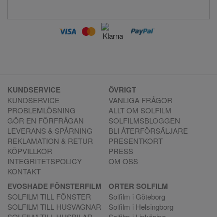
KUNDSERVICE
ÖVRIGT
KUNDSERVICE
VANLIGA FRÅGOR
PROBLEMLÖSNING
ALLT OM SOLFILM
GÖR EN FÖRFRÅGAN
SOLFILMSBLOGGEN
LEVERANS & SPÅRNING
BLI ÅTERFÖRSÄLJARE
REKLAMATION & RETUR
PRESENTKORT
KÖPVILLKOR
PRESS
INTEGRITETSPOLICY
OM OSS
KONTAKT
EVOSHADE FÖNSTERFILM
ORTER SOLFILM
SOLFILM TILL FÖNSTER
Solfilm i Göteborg
SOLFILM TILL HUSVAGNAR
Solfilm i Helsingborg
SOLFILM TILL HUSBILAR
Solfilm i Linköping