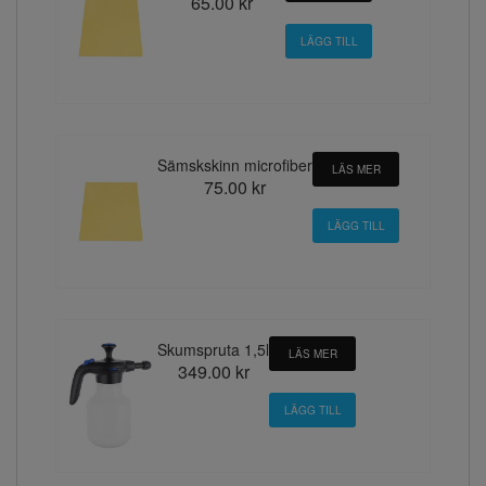
65.00 kr
Sämskskinn microfiber
LÄS MER
75.00 kr
Skumspruta 1,5l
LÄS MER
349.00 kr