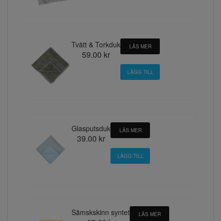
Tvätt & Torkduk
LÄS MER
59.00 kr
Glasputsduk
LÄS MER
39.00 kr
Sämskskinn syntet
LÄS MER