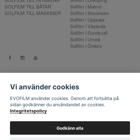
SOLFILM TILL BÅTAR
Solfilm i Malmö
SOLFILM TILL MASKINER
Solfilm i Stockholm
Solfilm i Uppsala
Solfilm i Västerås
Solfilm i Sundsvall
Solfilm i Umeå
Solfilm i Örebro
Kontakt:
mejla oss
. Vill du göra en reklamation använd vår
Reklamationsportal
Vi använder cookies
556808-9659 EVO International AB, Norra Ljunggatan 16, 252
EVOFILM använder cookies. Genom att fortsätta på
28 Helsingborg.
sidan godkänner du användandet av cookies.
Integritetspolicy
© Copyright 2026 EVOFILM Sverige. EVOFILM® EVOGEL®
and EVOBRITE® are registered trademarks. All violations of our
intellectual property rights are prosecuted. All other brands,
Godkänn alla
logos and trademarks belong to their respective owners. All