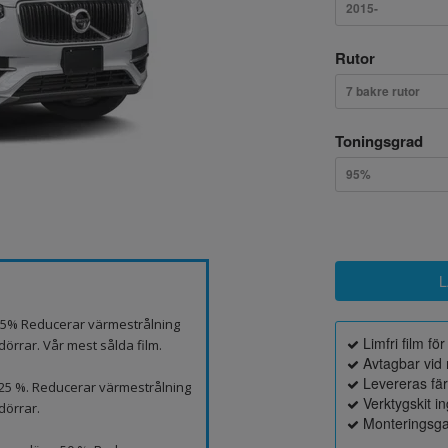
2015-
Rutor
7 bakre rutor
Toningsgrad
95%
p 5% Reducerar värmestrålning
Limfri film fö
örrar. Vår mest sålda film.
Avtagbar vid 
Levereras fä
 25 %. Reducerar värmestrålning
Verktygskit i
dörrar.
Monteringsga