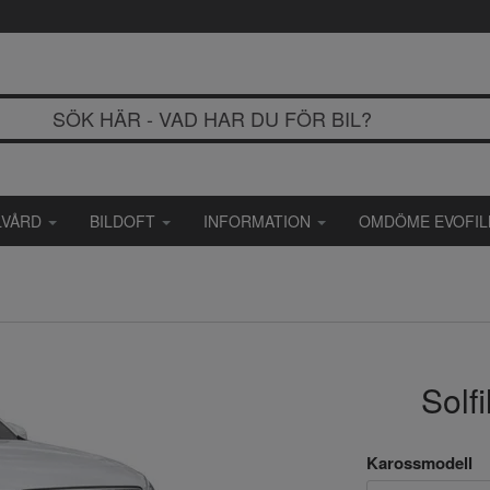
LVÅRD
BILDOFT
INFORMATION
OMDÖME EVOFI
Solf
Karossmodell