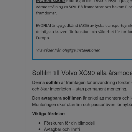
EVO 50% SMOKE
Rökfärgad film. Diskret insyn. Ljus
värmestrålning ca 50%. På framdörrar och bakom B-sto
framdörrar.
EVOFILM är typgodkänd (ABG) av tyska transportsyrel
de högsta kraven för funktion och säkerhet för fordo
Europa.
Vi avråder från olagliga installationer.
Solfilm till Volvo XC90 alla årsmode
Denna
solfilm
är framtagen för användning i fordon 
och ökar integriteten – utan permanent montering.
Den
avtagbara solfilmen
är enkel att montera och k
Monteringen sker utan lim och passar även för nybör
Viktiga fördelar:
Förskuren för din bilmodell
Avtagbar och limfri