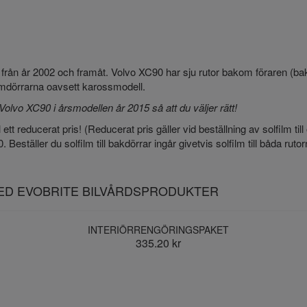
er från år 2002 och framåt. Volvo XC90 har sju rutor bakom föraren (
ramdörrarna oavsett karossmodell.
Volvo XC90 i årsmodellen år 2015 så att du väljer rätt!
 ett reducerat pris! (Reducerat pris gäller vid beställning av solfilm till
ställer du solfilm till bakdörrar ingår givetvis solfilm till båda rutorna
MED EVOBRITE BILVÅRDSPRODUKTER
INTERIÖRRENGÖRINGSPAKET
335.20 kr