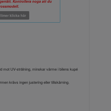
errätt. Kontrollera noga att du
arossmodell.
ilmer klicka här
ydd mot UV-strålning, minskar värme i bilens kupé
en krävs ingen justering eller tillskärning.