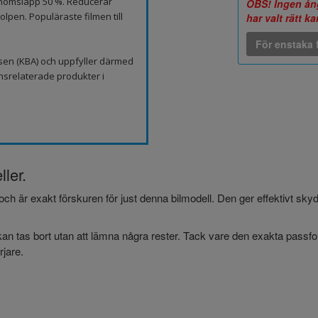
genomsläpp 50 %. Reducerar
OBS! Ingen ång
lpen. Populäraste filmen till
har valt rätt k
För enstaka f
sen (KBA) och uppfyller därmed
nsrelaterade produkter i
ller.
och är exakt förskuren för just denna bilmodell. Den ger effektivt sk
an tas bort utan att lämna några rester. Tack vare den exakta passform
jare.