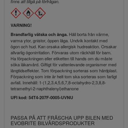
finns att tillgå på förfrågan.
VARNING!
Brandfarlig vätska och ånga.
Håll borta från värme,
varma ytor, gnistor, öppen låga. Undvik kontakt med
ögon och hud. Kan orsaka allergisk hudreaktion. Orsakar
allvarlig ögonirritation. Förvaras utom räckhåll för barn.
Ha förpackningen eller etiketten till hands om du måste
söka läkarvård. Giftigt för vattenlevande organismer med
långtidseffekter. Tom förpackning sorteras som hårdplast.
Förpackning som inte är helt tom ska sorteras som farligt
avfall. Innehåll: 1-(1,2,3,4,5,6,7,8-octahydro-2,3,8,8-
tetramethyl-2-naphthalenyl)ethanone
UFI kod: 54T4-207F-0005-UVNU
PASSA PÅ ATT FRÄSCHA UPP BILEN MED
EVOBRITE BILVÅRDSPRODUKTER