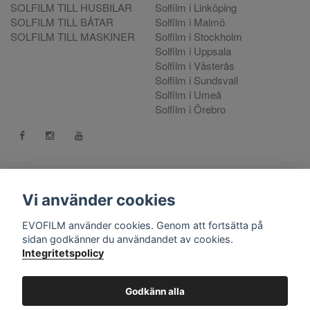
SOLFILM TILL HUSBILAR
Solfilm i Linköping
SOLFILM TILL BÅTAR
Solfilm i Malmö
SOLFILM TILL MASKINER
Solfilm i Stockholm
Solfilm i Uppsala
Solfilm i Västerås
Solfilm i Sundsvall
Solfilm i Umeå
Solfilm i Örebro
Kontakt:
mejla oss
. Vill du göra en reklamation använd vår
Reklamationsportal
Vi använder cookies
556808-9659 EVO International AB, Norra Ljunggatan 16, 252
EVOFILM använder cookies. Genom att fortsätta på
28 Helsingborg.
sidan godkänner du användandet av cookies.
Integritetspolicy
© Copyright 2026 EVOFILM Sverige. EVOFILM® EVOGEL®
and EVOBRITE® are registered trademarks. All violations of our
intellectual property rights are prosecuted. All other brands,
Godkänn alla
logos and trademarks belong to their respective owners. All