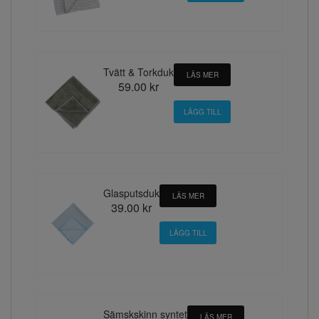
Tvätt & Torkduk
LÄS MER
59.00 kr
Glasputsduk
LÄS MER
39.00 kr
Sämskskinn syntet
LÄS MER