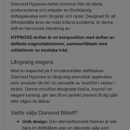
Diamond Hyponse-doften kommer från de bästa
producenterna och erbjuder en förstklassig
doftupplevelse som fängslar och njuter. Designad för att
tillfredsställa även de mest kräsna kunderna, är denna
doft en harmonisk blandning av:
HYPNOSE-doften är en komposition med doften av
delikata magnoliablommor, sammanflätade med
reflektioner av exotiska träd.
Långvarig elegans
Med en kapacitet på 5 ml säkerställer doftflaskan
Diamond Hypnose en långvarig aromatisk upplevelse,
som omsluter din bil i en atmosfär av överflöd i veckor i
sträck. Denna minutiöst designade flaska, inrymd i en
elegant kartong, gör den till en perfekt present till dig själv
eller någon du älskar.
Varför välja Diamond Bildoft?
Unik design:
Den diamantformade flaskan är inte
bara en dofthållare utan en dekorativ pjäs som