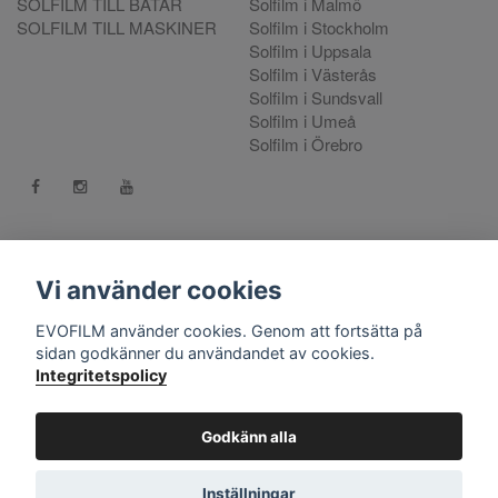
SOLFILM TILL BÅTAR
Solfilm i Malmö
SOLFILM TILL MASKINER
Solfilm i Stockholm
Solfilm i Uppsala
Solfilm i Västerås
Solfilm i Sundsvall
Solfilm i Umeå
Solfilm i Örebro
Kontakt:
mejla oss
. Vill du göra en reklamation använd vår
Reklamationsportal
Vi använder cookies
556808-9659 EVO International AB, Norra Ljunggatan 16, 252
EVOFILM använder cookies. Genom att fortsätta på
28 Helsingborg.
sidan godkänner du användandet av cookies.
Integritetspolicy
© Copyright 2026 EVOFILM Sverige. EVOFILM® EVOGEL®
and EVOBRITE® are registered trademarks. All violations of our
intellectual property rights are prosecuted. All other brands,
Godkänn alla
logos and trademarks belong to their respective owners. All
company, product and service names used on this website are
Inställningar