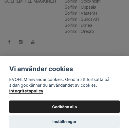
SOLFILM TILL MASKINER
Solfilm i Stockholm
Solfilm i Uppsala
Solfilm i Västerås
Solfilm i Sundsvall
Solfilm i Umeå
Solfilm i Örebro
Kontakt:
mejla oss
. Vill du göra en reklamation använd vår
Reklamationsportal
Vi använder cookies
556808-9659 EVO International AB, Norra Ljunggatan 16, 252
EVOFILM använder cookies. Genom att fortsätta på
28 Helsingborg.
sidan godkänner du användandet av cookies.
Integritetspolicy
© Copyright 2026 EVOFILM Sverige. EVOFILM® EVOGEL®
and EVOBRITE® are registered trademarks. All violations of our
intellectual property rights are prosecuted. All other brands,
Godkänn alla
logos and trademarks belong to their respective owners. All
company, product and service names used on this website are
Inställningar
for identification purposes only.