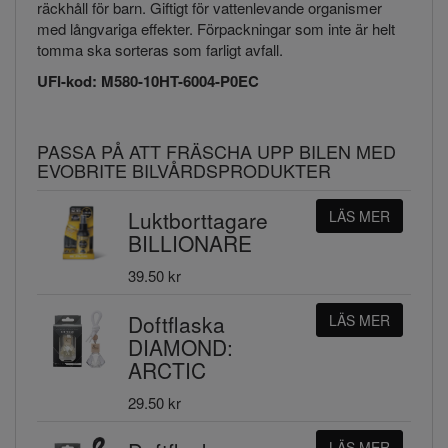
räckhåll för barn. Giftigt för vattenlevande organismer
med långvariga effekter. Förpackningar som inte är helt
tomma ska sorteras som farligt avfall.
UFI-kod: M580-10HT-6004-P0EC
PASSA PÅ ATT FRÄSCHA UPP BILEN MED
EVOBRITE BILVÅRDSPRODUKTER
Luktborttagare
LÄS MER
BILLIONARE
39.50 kr
Doftflaska
LÄS MER
DIAMOND:
ARCTIC
29.50 kr
LÄS MER