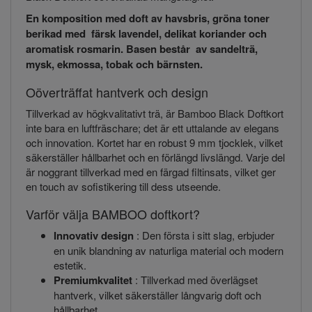
En komposition med doft av havsbris, gröna toner
berikad med färsk lavendel, delikat koriander och
aromatisk rosmarin. Basen består av sandelträ,
mysk, ekmossa, tobak och bärnsten.
Oöverträffat hantverk och design
Tillverkad av högkvalitativt trä, är Bamboo Black Doftkort
inte bara en luftfräschare; det är ett uttalande av elegans
och innovation. Kortet har en robust 9 mm tjocklek, vilket
säkerställer hållbarhet och en förlängd livslängd. Varje del
är noggrant tillverkad med en färgad filtinsats, vilket ger
en touch av sofistikering till dess utseende.
Varför välja BAMBOO doftkort?
Innovativ design
: Den första i sitt slag, erbjuder
en unik blandning av naturliga material och modern
estetik.
Premiumkvalitet
: Tillverkad med överlägset
hantverk, vilket säkerställer långvarig doft och
hållbarhet.