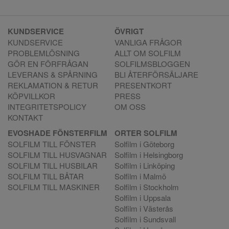
KUNDSERVICE
ÖVRIGT
KUNDSERVICE
VANLIGA FRÅGOR
PROBLEMLÖSNING
ALLT OM SOLFILM
GÖR EN FÖRFRÅGAN
SOLFILMSBLOGGEN
LEVERANS & SPÅRNING
BLI ÅTERFÖRSÄLJARE
REKLAMATION & RETUR
PRESENTKORT
KÖPVILLKOR
PRESS
INTEGRITETSPOLICY
OM OSS
KONTAKT
EVOSHADE FÖNSTERFILM
ORTER SOLFILM
SOLFILM TILL FÖNSTER
Solfilm i Göteborg
SOLFILM TILL HUSVAGNAR
Solfilm i Helsingborg
SOLFILM TILL HUSBILAR
Solfilm i Linköping
SOLFILM TILL BÅTAR
Solfilm i Malmö
SOLFILM TILL MASKINER
Solfilm i Stockholm
Solfilm i Uppsala
Solfilm i Västerås
Solfilm i Sundsvall