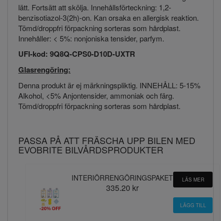
lätt. Fortsätt att skölja. Innehållsförteckning: 1,2-
benzisotiazol-3(2h)-on. Kan orsaka en allergisk reaktion.
Tömd/droppfri förpackning sorteras som hårdplast.
Innehåller: < 5%: nonjoniska tensider, parfym.
UFI-kod: 9Q8Q-CPS0-D10D-UXTR
Glasrengöring:
Denna produkt är ej märkningspliktig. INNEHÅLL: 5-15%
Alkohol, <5% Anjontensider, ammoniak och färg.
Tömd/droppfri förpackning sorteras som hårdplast.
PASSA PÅ ATT FRÄSCHA UPP BILEN MED
EVOBRITE BILVÅRDSPRODUKTER
INTERIÖRRENGÖRINGSPAKET
LÄS MER
335.20 kr