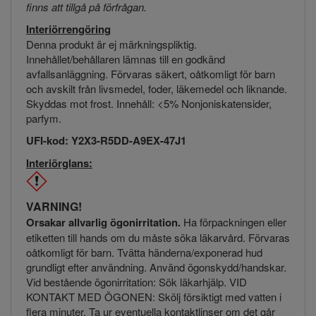
finns att tillgå på förfrågan.
Interiörrengöring
Denna produkt är ej märkningspliktig.
Innehållet/behållaren lämnas till en godkänd
avfallsanläggning. Förvaras säkert, oåtkomligt för barn
och avskilt från livsmedel, foder, läkemedel och liknande.
Skyddas mot frost. Innehåll: <5% Nonjoniskatensider,
parfym.
UFI-kod: Y2X3-R5DD-A9EX-47J1
Interiörglans:
VARNING!
Orsakar allvarlig ögonirritation.
Ha förpackningen eller
etiketten till hands om du måste söka läkarvård. Förvaras
oåtkomligt för barn. Tvätta händerna/exponerad hud
grundligt efter användning. Använd ögonskydd/handskar.
Vid bestående ögonirritation: Sök läkarhjälp. VID
KONTAKT MED ÖGONEN: Skölj försiktigt med vatten i
flera minuter. Ta ur eventuella kontaktlinser om det går