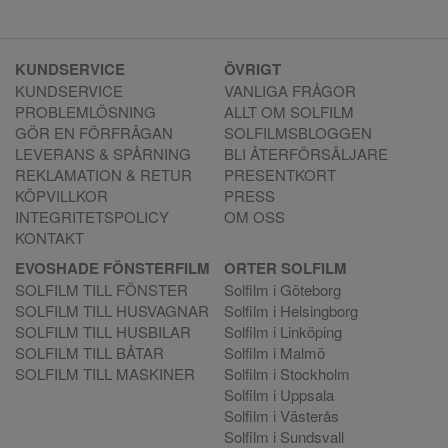
KUNDSERVICE
ÖVRIGT
KUNDSERVICE
VANLIGA FRÅGOR
PROBLEMLÖSNING
ALLT OM SOLFILM
GÖR EN FÖRFRÅGAN
SOLFILMSBLOGGEN
LEVERANS & SPÅRNING
BLI ÅTERFÖRSÄLJARE
REKLAMATION & RETUR
PRESENTKORT
KÖPVILLKOR
PRESS
INTEGRITETSPOLICY
OM OSS
KONTAKT
EVOSHADE FÖNSTERFILM
ORTER SOLFILM
SOLFILM TILL FÖNSTER
Solfilm i Göteborg
SOLFILM TILL HUSVAGNAR
Solfilm i Helsingborg
SOLFILM TILL HUSBILAR
Solfilm i Linköping
SOLFILM TILL BÅTAR
Solfilm i Malmö
SOLFILM TILL MASKINER
Solfilm i Stockholm
Solfilm i Uppsala
Solfilm i Västerås
Solfilm i Sundsvall