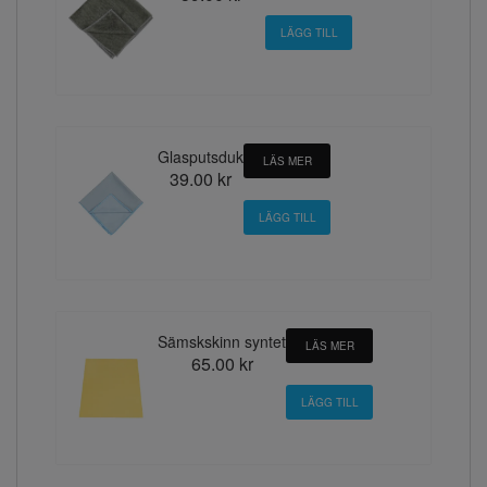
Glasputsduk
LÄS MER
39.00 kr
Sämskskinn syntet
LÄS MER
65.00 kr