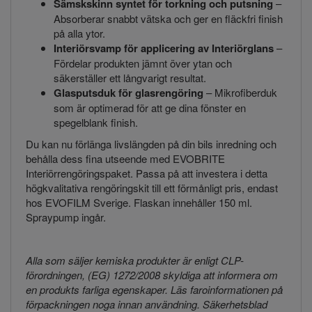
Sämskskinn syntet för torkning och putsning
–
Absorberar snabbt vätska och ger en fläckfri finish
på alla ytor.
Interiörsvamp för applicering av Interiörglans
–
Fördelar produkten jämnt över ytan och
säkerställer ett långvarigt resultat.
Glasputsduk för glasrengöring
– Mikrofiberduk
som är optimerad för att ge dina fönster en
spegelblank finish.
Du kan nu förlänga livslängden på din bils inredning och
behålla dess fina utseende med EVOBRITE
Interiörrengöringspaket. Passa på att investera i detta
högkvalitativa rengöringskit till ett förmånligt pris, endast
hos EVOFILM Sverige. Flaskan innehåller 150 ml.
Spraypump ingår.
Alla som säljer kemiska produkter är enligt CLP-
förordningen, (EG) 1272/2008 skyldiga att informera om
en produkts farliga egenskaper. Läs faroinformationen på
förpackningen noga innan användning. Säkerhetsblad