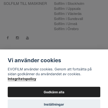
SOLFILM TILL MASKINER
Solfilm i Stockholm
Solfilm i Uppsala
Solfilm i Västerås
Solfilm i Sundsvall
Solfilm i Umeå
Solfilm i Örebro
Kontakt:
mejla oss
. Vill du göra en reklamation använd vår
Reklamationsportal
Vi använder cookies
556808-9659 EVO International AB, Norra Ljunggatan 16, 252
EVOFILM använder cookies. Genom att fortsätta på
28 Helsingborg.
sidan godkänner du användandet av cookies.
Integritetspolicy
© Copyright 2026 EVOFILM Sverige. EVOFILM® EVOGEL®
and EVOBRITE® are registered trademarks. All violations of our
intellectual property rights are prosecuted. All other brands,
Godkänn alla
logos and trademarks belong to their respective owners. All
company, product and service names used on this website are
Inställningar
for identification purposes only.