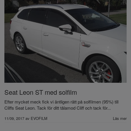
Seat Leon ST med solfilm
Efter mycket meck fick vi äntligen rätt på solfilmen (95%) till
Cliffs Seat Leon. Tack för ditt tålamod Cliff och tack för...
11/09, 2017
av
EVOFILM
Läs mer