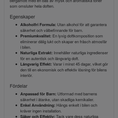
bergamott med en bas av mysk och aromatiska toner
som omsluter hela doften.
Egenskaper
Alkoholfri Formula:
Utan alkohol för att garantera
säkerhet och välbefinnande för barn.
Premiumkvalitet:
En lyxig doftkomposition som
eliminerar dålig lukt och skapar en fräsch atmosfär
i bilen.
Naturliga Extrakt:
Innehåller naturliga ingredienser
för en autentisk och långvarig doft.
Långvarig Effekt:
Varar i minst 45 dagar, vilket gör
den till en ekonomisk och effektiv lösning för bilens
interiör.
Fördelar
Anpassad för Barn:
Utformad med barnens
säkerhet i åtanke, utan skadliga kemikalier.
Enkel Användning:
Hängs enkelt i bilen och
kräver ingen installation.
Säker och Effektiv:
Tack vare dess naturliga