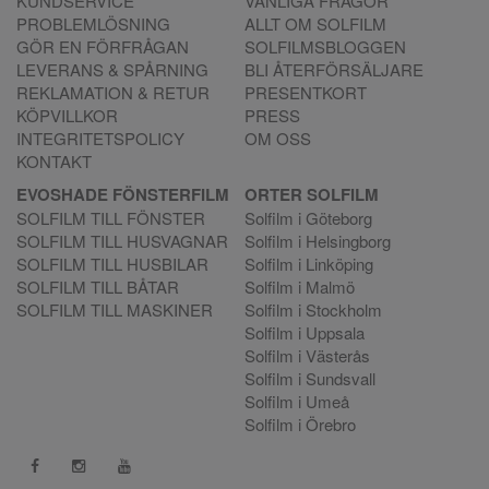
KUNDSERVICE
VANLIGA FRÅGOR
PROBLEMLÖSNING
ALLT OM SOLFILM
GÖR EN FÖRFRÅGAN
SOLFILMSBLOGGEN
LEVERANS & SPÅRNING
BLI ÅTERFÖRSÄLJARE
REKLAMATION & RETUR
PRESENTKORT
KÖPVILLKOR
PRESS
INTEGRITETSPOLICY
OM OSS
KONTAKT
EVOSHADE FÖNSTERFILM
ORTER SOLFILM
SOLFILM TILL FÖNSTER
Solfilm i Göteborg
SOLFILM TILL HUSVAGNAR
Solfilm i Helsingborg
SOLFILM TILL HUSBILAR
Solfilm i Linköping
SOLFILM TILL BÅTAR
Solfilm i Malmö
SOLFILM TILL MASKINER
Solfilm i Stockholm
Solfilm i Uppsala
Solfilm i Västerås
Solfilm i Sundsvall
Solfilm i Umeå
Solfilm i Örebro