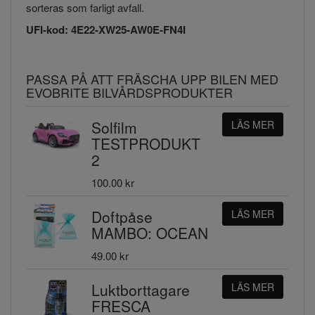
sorteras som farligt avfall.
UFI-kod: 4E22-XW25-AW0E-FN4I
PASSA PÅ ATT FRÄSCHA UPP BILEN MED
EVOBRITE BILVÅRDSPRODUKTER
Solfilm
LÄS MER
TESTPRODUKT
2
100.00 kr
Doftpåse
LÄS MER
MAMBO: OCEAN
49.00 kr
Luktborttagare
LÄS MER
FRESCA