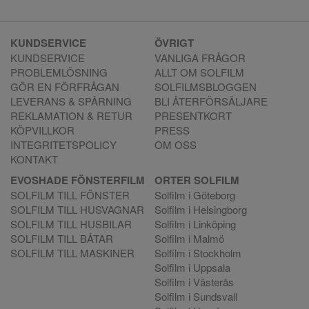
KUNDSERVICE
ÖVRIGT
KUNDSERVICE
VANLIGA FRÅGOR
PROBLEMLÖSNING
ALLT OM SOLFILM
GÖR EN FÖRFRÅGAN
SOLFILMSBLOGGEN
LEVERANS & SPÅRNING
BLI ÅTERFÖRSÄLJARE
REKLAMATION & RETUR
PRESENTKORT
KÖPVILLKOR
PRESS
INTEGRITETSPOLICY
OM OSS
KONTAKT
EVOSHADE FÖNSTERFILM
ORTER SOLFILM
SOLFILM TILL FÖNSTER
Solfilm i Göteborg
SOLFILM TILL HUSVAGNAR
Solfilm i Helsingborg
SOLFILM TILL HUSBILAR
Solfilm i Linköping
SOLFILM TILL BÅTAR
Solfilm i Malmö
SOLFILM TILL MASKINER
Solfilm i Stockholm
Solfilm i Uppsala
Solfilm i Västerås
Solfilm i Sundsvall