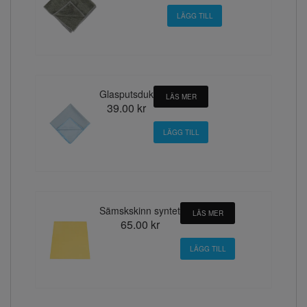
Glasputsduk
LÄS MER
39.00 kr
Sämskskinn syntet
LÄS MER
65.00 kr