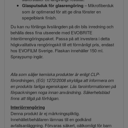
Glasputsduk för glasrengöring
– Mikrofiberduk
som är optimerad för att ge dina fönster en
spegelblank finish.
Du kan nu förlänga livslängden på din bils inredning och
behålla dess fina utseende med EVOBRITE
Interiörrengöringspaket. Passa på att investera i detta
högkvalitativa rengöringskit till ett förmånligt pris, endast
hos EVOFILM Sverige. Flaskan innehåller 150 ml.
Spraypump ingår.
Alla som säljer kemiska produkter är enligt CLP-
förordningen, (EG) 1272/2008 skyldiga att informera om
en produkts farliga egenskaper. Läs faroinformationen på
förpackningen noga innan användning. Säkerhetsblad
finns att tillgå på förfrågan.
Interiörrengöring
Denna produkt är ej märkningspliktig.
Innehållet/behållaren lämnas till en godkänd
avfallsanläggning. Förvaras säkert, oåtkomligt för barn