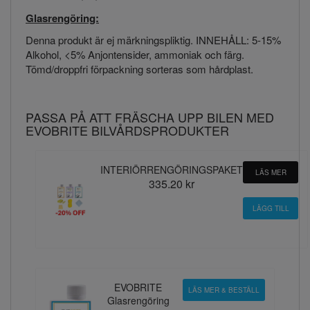
Glasrengöring:
Denna produkt är ej märkningspliktig. INNEHÅLL: 5-15%
Alkohol, <5% Anjontensider, ammoniak och färg.
Tömd/droppfri förpackning sorteras som hårdplast.
PASSA PÅ ATT FRÄSCHA UPP BILEN MED
EVOBRITE BILVÅRDSPRODUKTER
INTERIÖRRENGÖRINGSPAKET
LÄS MER
335.20 kr
EVOBRITE
LÄS MER & BESTÄLL
Glasrengöring