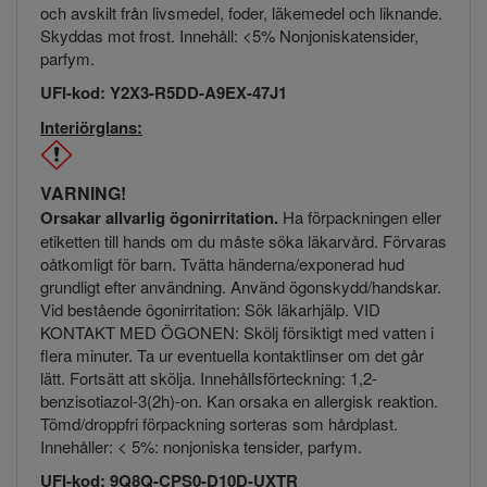
och avskilt från livsmedel, foder, läkemedel och liknande.
Skyddas mot frost. Innehåll: <5% Nonjoniskatensider,
parfym.
UFI-kod: Y2X3-R5DD-A9EX-47J1
Interiörglans:
VARNING!
Orsakar allvarlig ögonirritation.
Ha förpackningen eller
etiketten till hands om du måste söka läkarvård. Förvaras
oåtkomligt för barn. Tvätta händerna/exponerad hud
grundligt efter användning. Använd ögonskydd/handskar.
Vid bestående ögonirritation: Sök läkarhjälp. VID
KONTAKT MED ÖGONEN: Skölj försiktigt med vatten i
flera minuter. Ta ur eventuella kontaktlinser om det går
lätt. Fortsätt att skölja. Innehållsförteckning: 1,2-
benzisotiazol-3(2h)-on. Kan orsaka en allergisk reaktion.
Tömd/droppfri förpackning sorteras som hårdplast.
Innehåller: < 5%: nonjoniska tensider, parfym.
UFI-kod: 9Q8Q-CPS0-D10D-UXTR