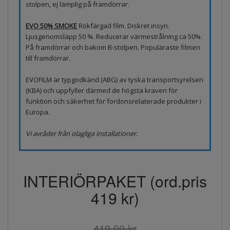
stolpen, ej lämplig på framdörrar.
EVO 50% SMOKE
Rökfärgad film. Diskret insyn.
Ljusgenomsläpp 50 %. Reducerar värmestrålning ca 50%.
På framdörrar och bakom B-stolpen. Populäraste filmen
till framdörrar.
EVOFILM är typgodkänd (ABG) av tyska transportsyrelsen
(KBA) och uppfyller därmed de högsta kraven för
funktion och säkerhet för fordonsrelaterade produkter i
Europa.
Vi avråder från olagliga installationer.
INTERIÖRPAKET (ord.pris
419 kr)
419.00 kr