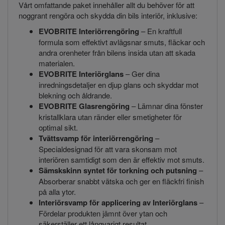
Vårt omfattande paket innehåller allt du behöver för att
noggrant rengöra och skydda din bils interiör, inklusive:
EVOBRITE Interiörrengöring
– En kraftfull
formula som effektivt avlägsnar smuts, fläckar och
andra orenheter från bilens insida utan att skada
materialen.
EVOBRITE Interiörglans
– Ger dina
inredningsdetaljer en djup glans och skyddar mot
blekning och åldrande.
EVOBRITE Glasrengöring
– Lämnar dina fönster
kristallklara utan ränder eller smetigheter för
optimal sikt.
Tvättsvamp för interiörrengöring
–
Specialdesignad för att vara skonsam mot
interiören samtidigt som den är effektiv mot smuts.
Sämskskinn syntet för torkning och putsning
–
Absorberar snabbt vätska och ger en fläckfri finish
på alla ytor.
Interiörsvamp för applicering av Interiörglans
–
Fördelar produkten jämnt över ytan och
säkerställer ett långvarigt resultat.