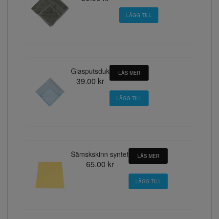
Glasputsduk
LÄS MER
39.00 kr
Sämskskinn syntet
LÄS MER
65.00 kr