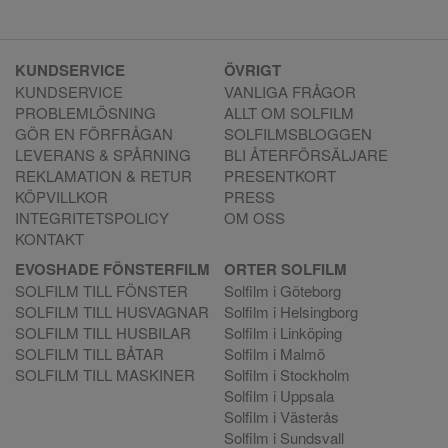
KUNDSERVICE
ÖVRIGT
KUNDSERVICE
VANLIGA FRÅGOR
PROBLEMLÖSNING
ALLT OM SOLFILM
GÖR EN FÖRFRÅGAN
SOLFILMSBLOGGEN
LEVERANS & SPÅRNING
BLI ÅTERFÖRSÄLJARE
REKLAMATION & RETUR
PRESENTKORT
KÖPVILLKOR
PRESS
INTEGRITETSPOLICY
OM OSS
KONTAKT
EVOSHADE FÖNSTERFILM
ORTER SOLFILM
SOLFILM TILL FÖNSTER
Solfilm i Göteborg
SOLFILM TILL HUSVAGNAR
Solfilm i Helsingborg
SOLFILM TILL HUSBILAR
Solfilm i Linköping
SOLFILM TILL BÅTAR
Solfilm i Malmö
SOLFILM TILL MASKINER
Solfilm i Stockholm
Solfilm i Uppsala
Solfilm i Västerås
Solfilm i Sundsvall