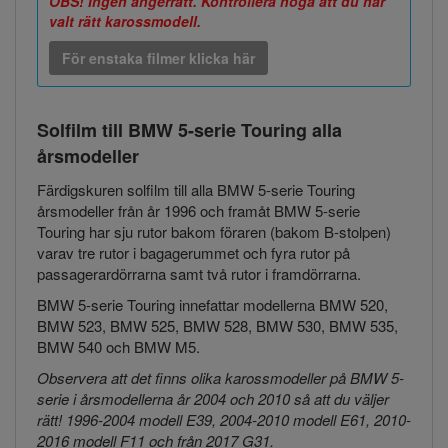
OBS! Ingen ångerrätt. Kontrollera noga att du har
valt rätt karossmodell.
För enstaka filmer klicka här
Solfilm till BMW
5-serie Touring alla
årsmodeller
Färdigskuren solfilm till alla BMW 5-serie Touring
årsmodeller från år 1996 och framåt BMW 5-serie
Touring har sju rutor bakom föraren (bakom B-stolpen)
varav tre rutor i bagagerummet och fyra rutor på
passagerardörrarna samt två rutor i framdörrarna.
BMW 5-serie Touring innefattar modellerna BMW 520,
BMW 523, BMW 525, BMW 528, BMW 530, BMW 535,
BMW 540 och BMW M5.
Observera att det finns olika karossmodeller på BMW 5-
serie i årsmodellerna år 2004 och 2010 så att du väljer
rätt! 1996-2004 modell E39, 2004-2010 modell E61, 2010-
2016 modell F11
och från 2017 G31.