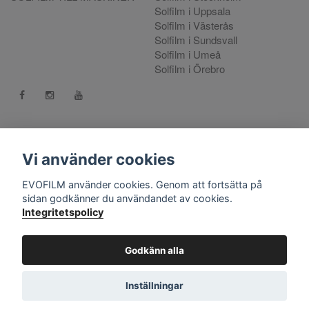
Solfilm i Uppsala
Solfilm i Västerås
Solfilm i Sundsvall
Solfilm i Umeå
Solfilm i Örebro
Kontakt:
mejla oss
. Vill du göra en reklamation använd vår
Reklamationsportal
Vi använder cookies
556808-9659 EVO International AB, Norra Ljunggatan 16, 252
EVOFILM använder cookies. Genom att fortsätta på
28 Helsingborg.
sidan godkänner du användandet av cookies.
Integritetspolicy
© Copyright 2026 EVOFILM Sverige. EVOFILM® EVOGEL®
and EVOBRITE® are registered trademarks. All violations of our
intellectual property rights are prosecuted. All other brands,
Godkänn alla
logos and trademarks belong to their respective owners. All
company, product and service names used on this website are
Inställningar
for identification purposes only.