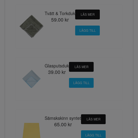
Tvätt & Torkduk
LÄS MER
59.00 kr
Glasputsduk
LÄS MER
39.00 kr
Sämskskinn syntet
LÄS MER
65.00 kr