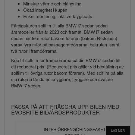
Minskar värme och bländning
Ökad integritet i kupén
Enkel montering, inkl. verktygssats
Färdigskuren solfilm till alla BMW i7 sedan sedan
årsmodeller från år 2023 och framåt. BMW i7 sedan
sedan har fem rutor bakom föraren (bakom B-stolpen)
varav fyra rutor på passagerardörrarna, bakrutan samt
två rutor i framdörrarna.
Köp till solfilm för framdörrarna på din BMW i7 sedan till
ett reducerat pris! (Reducerat pris gäller vid beställning av
solfilm till övriga rutor bakom föraren). Med solfilm på alla
sju rutorna får du en snyggare, tryggare och svalare
BMW i7 sedan.
PASSA PÅ ATT FRÄSCHA UPP BILEN MED
EVOBRITE BILVÅRDSPRODUKTER
INTERIÖRRENGÖRINGSPAKET
LÄS MER