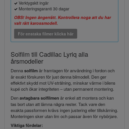
Verktygskit ingår
Monteringsgaranti 30 dagar
OBS! Ingen ångerrätt. Kontrollera noga att du har
valt rätt karossmodell.
För enstaka filmer klicka här
Solfilm till Cadillac Lyriq alla
årsmodeller
Denna
solfilm
är framtagen för användning i fordon och
är exakt förskuren för just denna bilmodell. Den ger
effektivt skydd mot UV-strålning, minskar värme i bilens
kupé och ökar integriteten – utan permanent montering.
Den
avtagbara solfilmen
är enkel att montera och kan
tas bort utan att lämna några rester. Tack vare den
exakta passformen krävs ingen justering eller tillskärning.
Monteringen sker utan lim och passar även för nybörjare.
Viktiga fördelar: