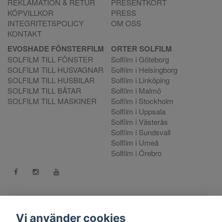
REKLAMATION & RETUR
PRESENTKORT
KÖPVILLKOR
PRESS
INTEGRITETSPOLICY
OM OSS
KONTAKT
EVOSHADE FÖNSTERFILM
ORTER SOLFILM
SOLFILM TILL FÖNSTER
Solfilm i Göteborg
SOLFILM TILL HUSVAGNAR
Solfilm i Helsingborg
SOLFILM TILL HUSBILAR
Solfilm i Linköping
SOLFILM TILL BÅTAR
Solfilm i Malmö
SOLFILM TILL MASKINER
Solfilm i Stockholm
Solfilm i Uppsala
Solfilm i Västerås
Solfilm i Sundsvall
Solfilm i Umeå
Solfilm i Örebro
Kontakt:
mejla oss
. Vill du göra en reklamation använd vår
Reklamationsportal
Vi använder cookies