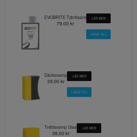
EVOBRITE Tjärlösare
LÄS MER
79.00 kr
Däcksvamp
LÄS MER
39.00 kr
Tvättsvamp Glas
LÄS MER
39.00 kr