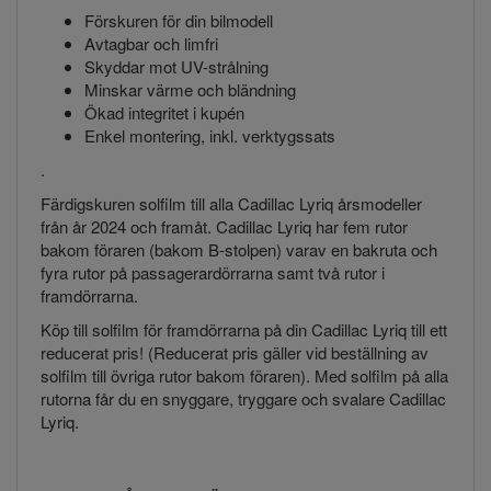
Förskuren för din bilmodell
Avtagbar och limfri
Skyddar mot UV-strålning
Minskar värme och bländning
Ökad integritet i kupén
Enkel montering, inkl. verktygssats
.
Färdigskuren solfilm till alla Cadillac Lyriq årsmodeller
från år 2024 och framåt. Cadillac Lyriq har fem rutor
bakom föraren (bakom B-stolpen) varav en bakruta och
fyra rutor på passagerardörrarna samt två rutor i
framdörrarna.
Köp till solfilm för framdörrarna på din Cadillac Lyriq till ett
reducerat pris! (Reducerat pris gäller vid beställning av
solfilm till övriga rutor bakom föraren). Med solfilm på alla
rutorna får du en snyggare, tryggare och svalare Cadillac
Lyriq.