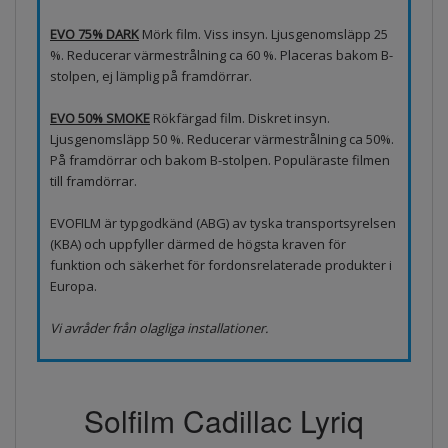
EVO 75% DARK
Mörk film. Viss insyn. Ljusgenomsläpp 25
%. Reducerar värmestrålning ca 60 %. Placeras bakom B-
stolpen, ej lämplig på framdörrar.
EVO 50% SMOKE
Rökfärgad film. Diskret insyn.
Ljusgenomsläpp 50 %. Reducerar värmestrålning ca 50%.
På framdörrar och bakom B-stolpen. Populäraste filmen
till framdörrar.
EVOFILM är typgodkänd (ABG) av tyska transportsyrelsen
(KBA) och uppfyller därmed de högsta kraven för
funktion och säkerhet för fordonsrelaterade produkter i
Europa.
Vi avråder från olagliga installationer.
Solfilm Cadillac Lyriq