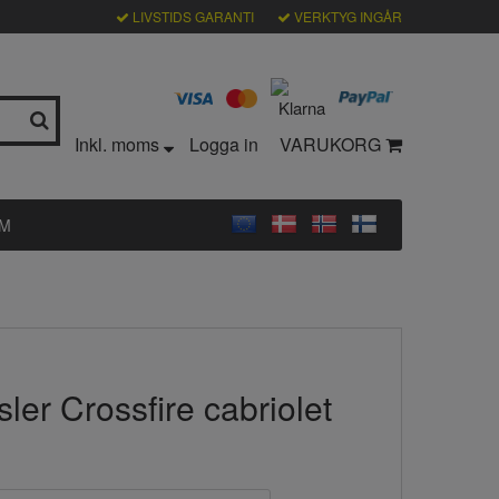
LIVSTIDS GARANTI
VERKTYG INGÅR
Inkl. moms
Logga in
VARUKORG
LM
sler Crossfire cabriolet