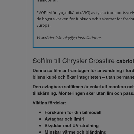
framdörrar.
EVOFILM är typgodkänd (ABG) av tyska transportsyrel
de högsta kraven för funktion och säkerhet för fordo
Europa.
Vi avråder från olagliga installationer.
Solfilm till Chrysler Crossfire
cabrio
Denna
solfilm
är framtagen för användning i ford
bilens kupé och ökar integriteten – utan perman
Den
avtagbara solfilmen
är enkel att montera och
tillskärning. Monteringen sker utan lim och pass
Viktiga fördelar:
Förskuren för din bilmodell
Avtagbar och limfri
Skyddar mot UV-strålning
Minskar värme och bländning