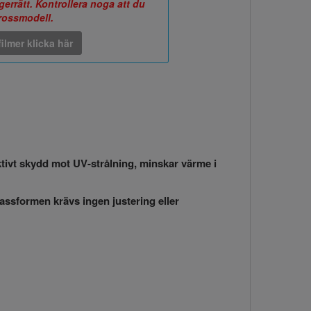
errätt. Kontrollera noga att du
arossmodell.
ilmer klicka här
ktivt skydd mot UV-strålning, minskar värme i
passformen krävs ingen justering eller