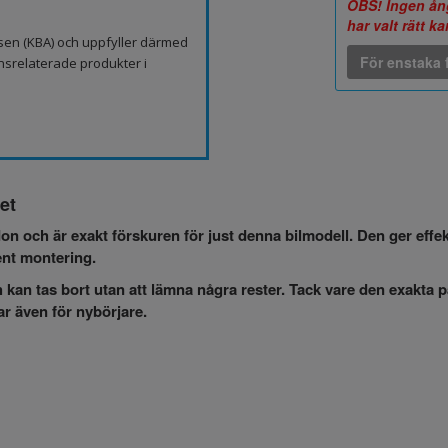
OBS! Ingen ång
har valt rätt k
sen (KBA) och uppfyller därmed
För enstaka f
nsrelaterade produkter i
let
on och är exakt förskuren för just denna bilmodell. Den ger effe
ent montering.
 kan tas bort utan att lämna några rester. Tack vare den exakta 
ar även för nybörjare.