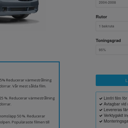
2004-2008
Rutor
1 bakruta
Toningsgrad
95%
p 5% Reducerar värmestrålning
örrar. Vår mest sålda film.
Limfri film fö
 25 %. Reducerar värmestrålning
Avtagbar vid 
dörrar.
Levereras fä
Verktygskit i
genomsläpp 50 %. Reducerar
Monteringsga
lpen. Populäraste filmen till