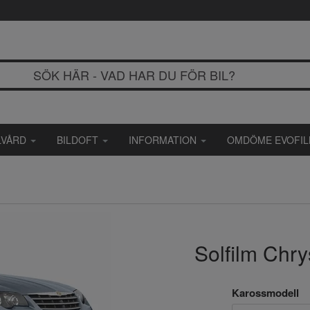
LVÅRD
BILDOFT
INFORMATION
OMDÖME EVOFI
Solfilm Chry
Karossmodell