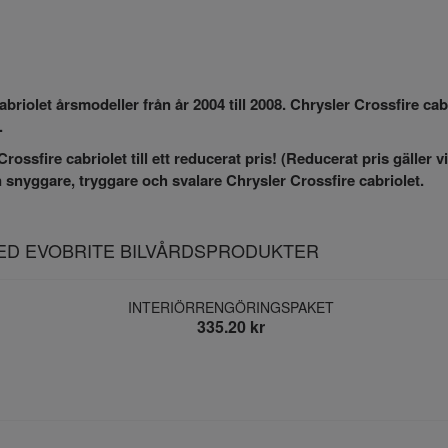
 cabriolet årsmodeller från år 2004 till 2008. Chrysler Crossfire c
a.
rossfire cabriolet till ett reducerat pris! (Reducerat pris gäller v
en snyggare, tryggare och svalare Chrysler Crossfire cabriolet.
MED EVOBRITE BILVÅRDSPRODUKTER
INTERIÖRRENGÖRINGSPAKET
335.20 kr