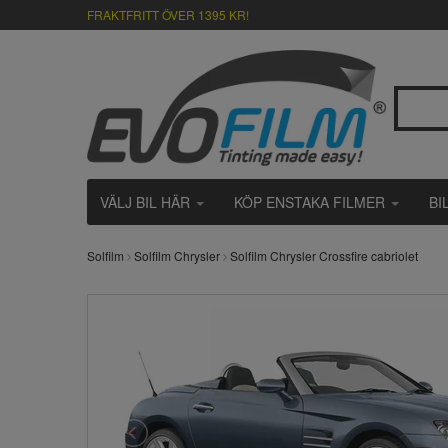
FRAKTFRITT ÖVER 1395 KR!
VÄLJ BIL HÄR
KÖP ENSTAKA FILMER
BI
Solfilm
Solfilm Chrysler
Solfilm Chrysler Crossfire cabriolet