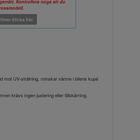
errätt. Kontrollera noga att du
arossmodell.
ilmer klicka här
ydd mot UV-strålning, minskar värme i bilens kupé
en krävs ingen justering eller tillskärning.