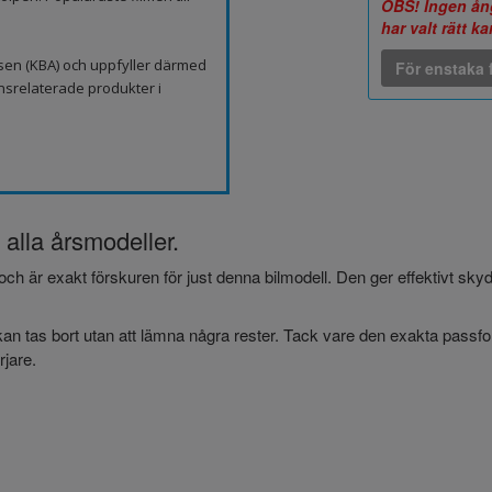
OBS! Ingen ång
har valt rätt k
sen (KBA) och uppfyller därmed
För enstaka f
nsrelaterade produkter i
 alla årsmodeller.
och är exakt förskuren för just denna bilmodell. Den ger effektivt sk
an tas bort utan att lämna några rester. Tack vare den exakta passform
jare.