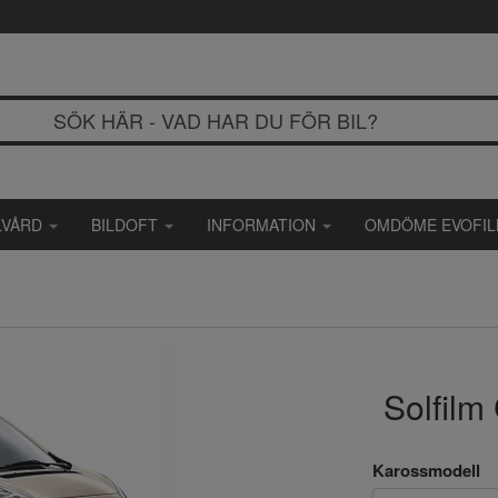
LVÅRD
BILDOFT
INFORMATION
OMDÖME EVOFI
Solfilm
Karossmodell