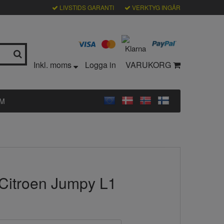
LIVSTIDS GARANTI
VERKTYG INGÅR
Inkl. moms
Logga in
VARUKORG
LM
 Citroen Jumpy L1