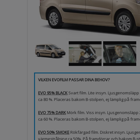
VILKEN EVOFILM PASSAR DINA BEHOV?
EVO 95% BLACK
Svart film. Lite insyn. Ljusgenomsläp
ca 80 %. Placeras bakom B-stolpen, ej lämplig på framd
EVO 75% DARK
Mörk film. Viss insyn. Ljusgenomsläpp
ca 60 %. Placeras bakom B-stolpen, ej lämplig på fram
EVO 50% SMOKE
Rökfärgad film. Diskret insyn. Ljus
värmestrålning ca 50%. På framdörrar och bakom B-sto