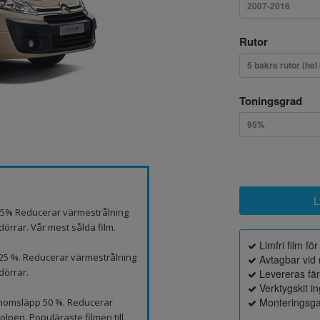
2007-2016
Rutor
5 bakre rutor (hel
Toningsgrad
95%
p 5% Reducerar värmestrålning
örrar. Vår mest sålda film.
Limfri film fö
 25 %. Reducerar värmestrålning
Avtagbar vid 
dörrar.
Levereras fä
Verktygskit i
Monteringsga
genomsläpp 50 %. Reducerar
lpen. Populäraste filmen till