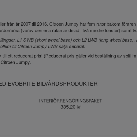
eller från år 2007 till 2016. Citroen Jumpy har fem rutor bakom förar
dörrarna (varav den ena rutan är delad i två mindre fönster) samt tv
sslängder, L1 SWB (short wheel base) och L2 LWB (long wheel base). 
olfilm till Citroen Jumpy LWB säljs separat.
till ett reducerat pris! (Reducerat pris gäller vid beställning av solfilm
e Citroen Jumpy.
MED EVOBRITE BILVÅRDSPRODUKTER
INTERIÖRRENGÖRINGSPAKET
335.20 kr