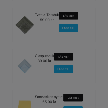
Tvätt & Torkduk
LÄS MER
59.00 kr
Glasputsduk
LÄS MER
39.00 kr
Sämskskinn syntet
LÄS MER
65.00 kr