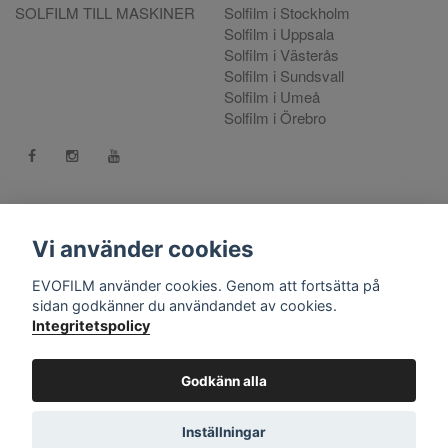
SOLFILM TILL MASKINER
Solfilm i Stockholm
Solfilm i Uppsala
Solfilm i Västerås
Solfilm i Sundsvall
Solfilm i Umeå
Solfilm i Örebro
Kontakt:
mejla oss
. Vill du göra en reklamation använd vår
Reklamationsportal
Vi använder cookies
556808-9659 EVO International AB, Norra Ljunggatan 16, 252
EVOFILM använder cookies. Genom att fortsätta på
28 Helsingborg.
sidan godkänner du användandet av cookies.
Integritetspolicy
© Copyright 2026 EVOFILM Sverige. EVOFILM® EVOGEL®
and EVOBRITE® are registered trademarks. All violations of our
intellectual property rights are prosecuted. All other brands,
Godkänn alla
logos and trademarks belong to their respective owners. All
company, product and service names used on this website are
Inställningar
for identification purposes only.