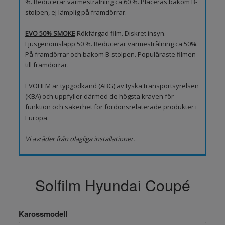
%. Reducerar värmestrålning ca 60 %. Placeras bakom B-
stolpen, ej lämplig på framdörrar.
EVO 50% SMOKE
Rökfärgad film. Diskret insyn.
Ljusgenomsläpp 50 %. Reducerar värmestrålning ca 50%.
På framdörrar och bakom B-stolpen. Populäraste filmen
till framdörrar.
EVOFILM är typgodkänd (ABG) av tyska transportsyrelsen
(KBA) och uppfyller därmed de högsta kraven för
funktion och säkerhet för fordonsrelaterade produkter i
Europa.
Vi avråder från olagliga installationer.
Solfilm Hyundai Coupé
Karossmodell