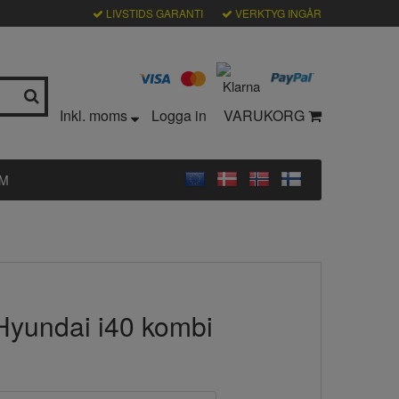
LIVSTIDS GARANTI
VERKTYG INGÅR
Inkl. moms
Logga in
VARUKORG
LM
 Hyundai i40 kombi