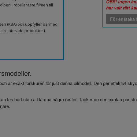
OBS! Ingen ång
lpen. Populäraste filmen till
har valt rätt k
För enstaka f
sen (KBA) och uppfyller därmed
nsrelaterade produkter i
årsmodeller.
och är exakt förskuren för just denna bilmodell. Den ger effektivt sk
an tas bort utan att lämna några rester. Tack vare den exakta passform
jare.