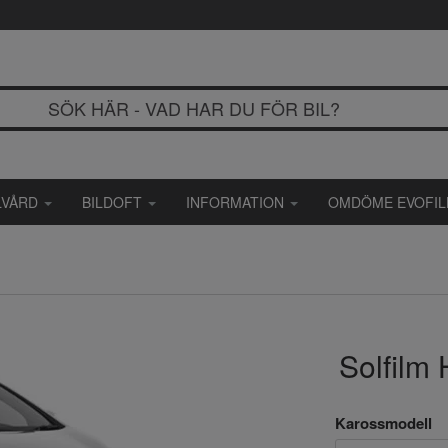
LVÅRD
BILDOFT
INFORMATION
OMDÖME EVOFI
Solfilm
Karossmodell