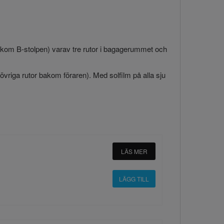
bakom B-stolpen) varav tre rutor i bagagerummet och
ll övriga rutor bakom föraren). Med solfilm på alla sju
LÄS MER