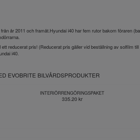
ler från år 2011 och framåt.Hyundai i40 har fem rutor bakom föraren (
amdörrarna.
l ett reducerat pris! (Reducerat pris gäller vid beställning av solfilm ti
undai i40.
MED EVOBRITE BILVÅRDSPRODUKTER
INTERIÖRRENGÖRINGSPAKET
335.20 kr