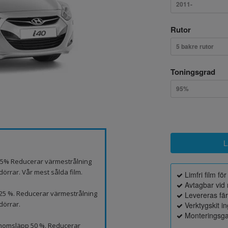
2011-
Rutor
5 bakre rutor
Toningsgrad
95%
p 5% Reducerar värmestrålning
örrar. Vår mest sålda film.
Limfri film fö
Avtagbar vid 
 25 %. Reducerar värmestrålning
Levereras fä
dörrar.
Verktygskit i
Monteringsga
genomsläpp 50 %. Reducerar