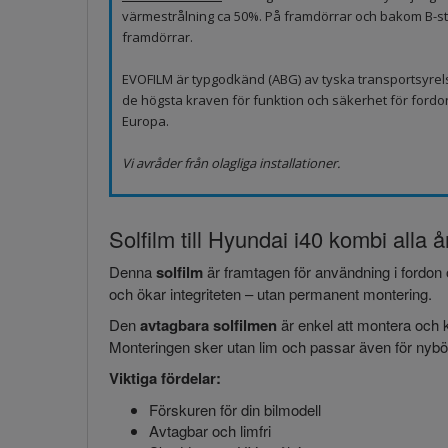
värmestrålning ca 50%. På framdörrar och bakom B-sto
framdörrar.
EVOFILM är typgodkänd (ABG) av tyska transportsyrel
de högsta kraven för funktion och säkerhet för fordo
Europa.
Vi avråder från olagliga installationer.
Solfilm till Hyundai i40 kombi alla 
Denna
solfilm
är framtagen för användning i fordon 
och ökar integriteten – utan permanent montering.
Den
avtagbara solfilmen
är enkel att montera och k
Monteringen sker utan lim och passar även för nybör
Viktiga fördelar:
Förskuren för din bilmodell
Avtagbar och limfri