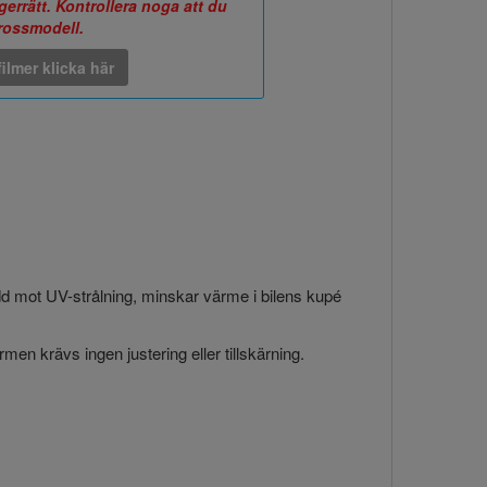
errätt. Kontrollera noga att du
arossmodell.
ilmer klicka här
ydd mot UV-strålning, minskar värme i bilens kupé
en krävs ingen justering eller tillskärning.