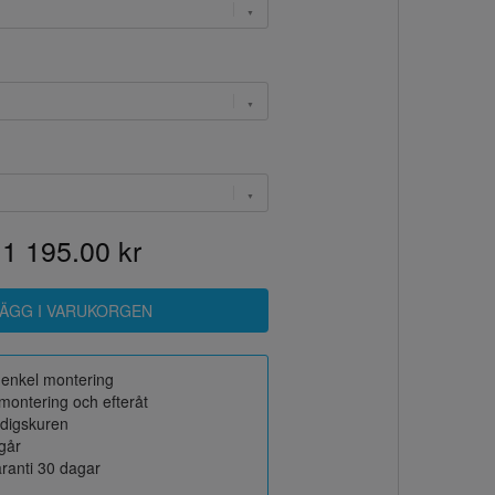
1 195.00 kr
r enkel montering
montering och efteråt
rdigskuren
ngår
ranti 30 dagar