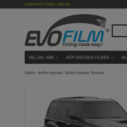
FRAKTFRITT ÖVER 1395 KR!
VÄLJ BIL HÄR
KÖP ENSTAKA FILMER
BI
Solfilm
Solfilm Hyundai
Solfilm Hyundai Terracan