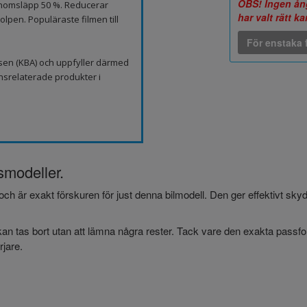
OBS! Ingen ång
genomsläpp 50 %. Reducerar
har valt rätt k
lpen. Populäraste filmen till
För enstaka f
sen (KBA) och uppfyller därmed
nsrelaterade produkter i
rsmodeller.
och är exakt förskuren för just denna bilmodell. Den ger effektivt sk
an tas bort utan att lämna några rester. Tack vare den exakta passform
jare.