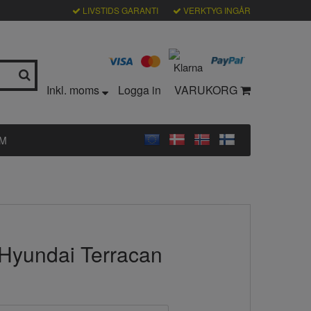
LIVSTIDS GARANTI
VERKTYG INGÅR
Inkl. moms
Logga in
VARUKORG
LM
 Hyundai Terracan