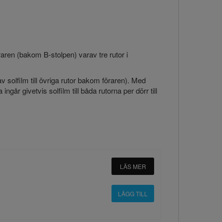
raren (bakom B-stolpen) varav tre rutor i
av solfilm till övriga rutor bakom föraren). Med
går givetvis solfilm till båda rutorna per dörr till
LÄS MER