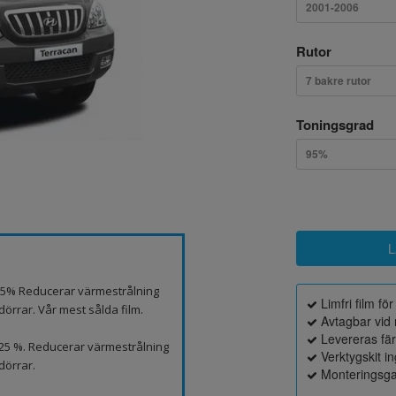
2001-2006
Rutor
7 bakre rutor
Toningsgrad
95%
p 5% Reducerar värmestrålning
Limfri film fö
örrar. Vår mest sålda film.
Avtagbar vid 
Levereras fä
 25 %. Reducerar värmestrålning
Verktygskit i
dörrar.
Monteringsga