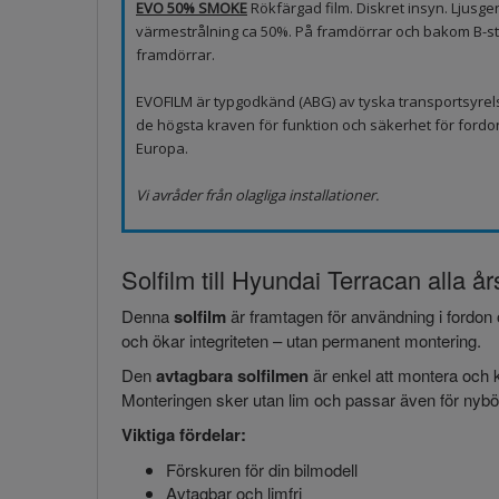
EVO 50% SMOKE
Rökfärgad film. Diskret insyn. Ljus
värmestrålning ca 50%. På framdörrar och bakom B-sto
framdörrar.
EVOFILM är typgodkänd (ABG) av tyska transportsyrel
de högsta kraven för funktion och säkerhet för fordo
Europa.
Vi avråder från olagliga installationer.
Solfilm till Hyundai Terracan alla å
Denna
solfilm
är framtagen för användning i fordon 
och ökar integriteten – utan permanent montering.
Den
avtagbara solfilmen
är enkel att montera och k
Monteringen sker utan lim och passar även för nybör
Viktiga fördelar:
Förskuren för din bilmodell
Avtagbar och limfri