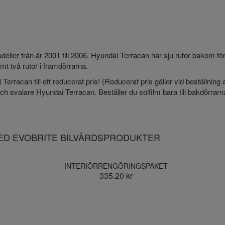
deller från år 2001 till 2006. Hyundai Terracan har sju rutor bakom fö
t två rutor i framdörrarna.
Terracan till ett reducerat pris! (Reducerat pris gäller vid beställning 
h svalare Hyundai Terracan. Beställer du solfilm bara till bakdörrarna in
MED EVOBRITE BILVÅRDSPRODUKTER
INTERIÖRRENGÖRINGSPAKET
335.20 kr