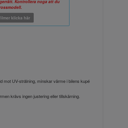
errätt. Kontrollera noga att du
arossmodell.
ilmer klicka här
ydd mot UV-strålning, minskar värme i bilens kupé
en krävs ingen justering eller tillskärning.