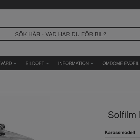
LVÅRD
BILDOFT
INFORMATION
OMDÖME EVOFI
Solfilm
Karossmodell