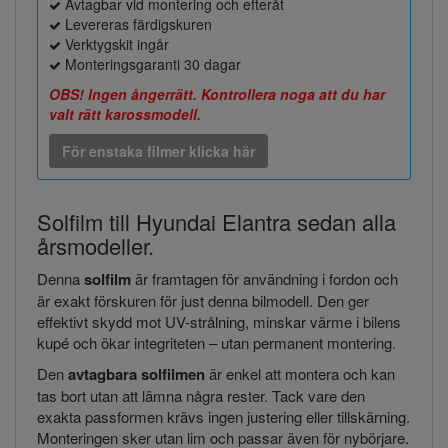
Avtagbar vid montering och efteråt
Levereras färdigskuren
Verktygskit ingår
Monteringsgaranti 30 dagar
OBS! Ingen ångerrätt. Kontrollera noga att du har
valt rätt karossmodell.
För enstaka filmer klicka här
Solfilm till Hyundai Elantra sedan alla
årsmodeller.
Denna
solfilm
är framtagen för användning i fordon och
är exakt förskuren för just denna bilmodell. Den ger
effektivt skydd mot UV-strålning, minskar värme i bilens
kupé och ökar integriteten – utan permanent montering.
Den
avtagbara solfilmen
är enkel att montera och kan
tas bort utan att lämna några rester. Tack vare den
exakta passformen krävs ingen justering eller tillskärning.
Monteringen sker utan lim och passar även för nybörjare.