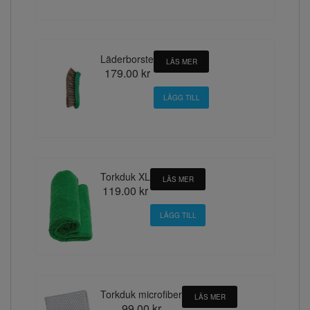
Läderborste
LÄS MER
179.00 kr
Torkduk XL
LÄS MER
119.00 kr
Torkduk microfiber
LÄS MER
99.00 kr