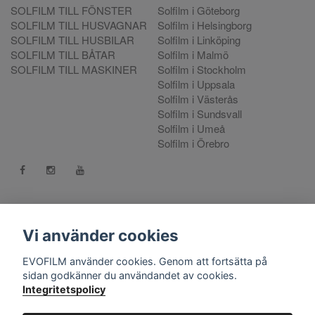
SOLFILM TILL FÖNSTER
Solfilm i Göteborg
SOLFILM TILL HUSVAGNAR
Solfilm i Helsingborg
SOLFILM TILL HUSBILAR
Solfilm i Linköping
SOLFILM TILL BÅTAR
Solfilm i Malmö
SOLFILM TILL MASKINER
Solfilm i Stockholm
Solfilm i Uppsala
Solfilm i Västerås
Solfilm i Sundsvall
Solfilm i Umeå
Solfilm i Örebro
Kontakt:
mejla oss
. Vill du göra en reklamation använd vår
Reklamationsportal
Vi använder cookies
556808-9659 EVO International AB, Norra Ljunggatan 16, 252
EVOFILM använder cookies. Genom att fortsätta på
28 Helsingborg.
sidan godkänner du användandet av cookies.
Integritetspolicy
© Copyright 2026 EVOFILM Sverige. EVOFILM® EVOGEL®
and EVOBRITE® are registered trademarks. All violations of our