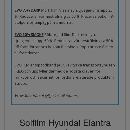
EVO 75% DARK
Mörk film. Viss insyn. Ljusgenomsläpp 25
%. Reducerar värmestrålning ca 60 %. Placeras bakom B-
stolpen, ej lämplig på framdörrar.
EVO 50% SMOKE
Rökfärgad film. Diskret insyn.
Ljusgenomsläpp 50 %. Reducerar värmestrålning ca 50%.
På framdörrar och bakom B-stolpen. Populäraste filmen
till framdörrar.
EVOFILM är typgodkänd (ABG) av tyska transportsyrelsen
(KBA) och uppfyller därmed de högsta kraven för
funktion och säkerhet för fordonsrelaterade produkter i
Europa.
Vi avråder från olagliga installationer.
Solfilm Hyundai Elantra