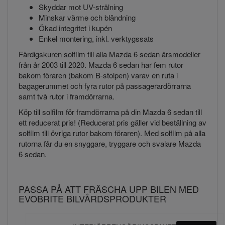
Skyddar mot UV-strålning
Minskar värme och bländning
Ökad integritet i kupén
Enkel montering, inkl. verktygssats
Färdigskuren solfilm till alla Mazda 6 sedan årsmodeller
från år 2003 till 2020. Mazda 6 sedan har fem rutor
bakom föraren (bakom B-stolpen) varav en ruta i
bagagerummet och fyra rutor på passagerardörrarna
samt två rutor i framdörrarna.
Köp till solfilm för framdörrarna på din Mazda 6 sedan till
ett reducerat pris! (Reducerat pris gäller vid beställning av
solfilm till övriga rutor bakom föraren). Med solfilm på alla
rutorna får du en snyggare, tryggare och svalare Mazda
6 sedan.
PASSA PÅ ATT FRÄSCHA UPP BILEN MED
EVOBRITE BILVÅRDSPRODUKTER