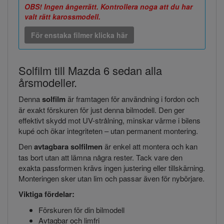
OBS! Ingen ångerrätt. Kontrollera noga att du har
valt rätt karossmodell.
För enstaka filmer klicka här
Solfilm till Mazda 6 sedan alla
årsmodeller.
Denna
solfilm
är framtagen för användning i fordon och
är exakt förskuren för just denna bilmodell. Den ger
effektivt skydd mot UV-strålning, minskar värme i bilens
kupé och ökar integriteten – utan permanent montering.
Den
avtagbara solfilmen
är enkel att montera och kan
tas bort utan att lämna några rester. Tack vare den
exakta passformen krävs ingen justering eller tillskärning.
Monteringen sker utan lim och passar även för nybörjare.
Viktiga fördelar:
Förskuren för din bilmodell
Avtagbar och limfri