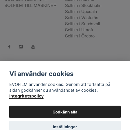
SOLFILM TILL MASKINER
Solfilm i Stockholm
Solfilm i Uppsala
Solfilm i Västerås
Solfilm i Sundsvall
Solfilm i Umeå
Solfilm i Örebro
Kontakt:
mejla oss
. Vill du göra en reklamation använd vår
Reklamationsportal
Vi använder cookies
556808-9659 EVO International AB, Norra Ljunggatan 16, 252
EVOFILM använder cookies. Genom att fortsätta på
28 Helsingborg.
sidan godkänner du användandet av cookies.
Integritetspolicy
© Copyright 2026 EVOFILM Sverige. EVOFILM® EVOGEL®
and EVOBRITE® are registered trademarks. All violations of our
intellectual property rights are prosecuted. All other brands,
Godkänn alla
logos and trademarks belong to their respective owners. All
company, product and service names used on this website are
Inställningar
for identification purposes only.