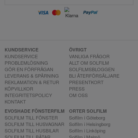
KUNDSERVICE
ÖVRIGT
KUNDSERVICE
VANLIGA FRÅGOR
PROBLEMLÖSNING
ALLT OM SOLFILM
GÖR EN FÖRFRÅGAN
SOLFILMSBLOGGEN
LEVERANS & SPÅRNING
BLI ÅTERFÖRSÄLJARE
REKLAMATION & RETUR
PRESENTKORT
KÖPVILLKOR
PRESS
INTEGRITETSPOLICY
OM OSS
KONTAKT
EVOSHADE FÖNSTERFILM
ORTER SOLFILM
SOLFILM TILL FÖNSTER
Solfilm i Göteborg
SOLFILM TILL HUSVAGNAR
Solfilm i Helsingborg
SOLFILM TILL HUSBILAR
Solfilm i Linköping
SOLFILM TILL BÅTAR
Solfilm i Malmö