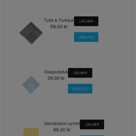
Tvätt & Torkduk
LÄS MER
59.00 kr
Glasputsduk
LÄS MER
39.00 kr
Sämskskinn syntet
LÄS MER
65.00 kr