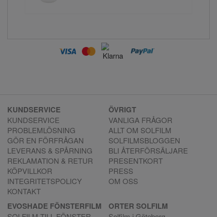
KUNDSERVICE
ÖVRIGT
KUNDSERVICE
VANLIGA FRÅGOR
PROBLEMLÖSNING
ALLT OM SOLFILM
GÖR EN FÖRFRÅGAN
SOLFILMSBLOGGEN
LEVERANS & SPÅRNING
BLI ÅTERFÖRSÄLJARE
REKLAMATION & RETUR
PRESENTKORT
KÖPVILLKOR
PRESS
INTEGRITETSPOLICY
OM OSS
KONTAKT
EVOSHADE FÖNSTERFILM
ORTER SOLFILM
SOLFILM TILL FÖNSTER
Solfilm i Göteborg