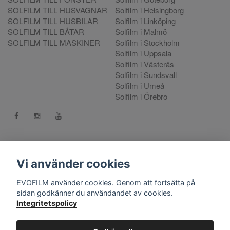
SOLFILM TILL HUSVAGNAR
Solfilm i Helsingborg
SOLFILM TILL HUSBILAR
Solfilm i Linköping
SOLFILM TILL BÅTAR
Solfilm i Malmö
SOLFILM TILL MASKINER
Solfilm i Stockholm
Solfilm i Uppsala
Solfilm i Västerås
Solfilm i Sundsvall
Solfilm i Umeå
Solfilm i Örebro
Kontakt:
mejla oss
. Vill du göra en reklamation använd vår
Reklamationsportal
Vi använder cookies
556808-9659 EVO International AB, Norra Ljunggatan 16, 252
EVOFILM använder cookies. Genom att fortsätta på
28 Helsingborg.
sidan godkänner du användandet av cookies.
Integritetspolicy
© Copyright 2026 EVOFILM Sverige. EVOFILM® EVOGEL®
and EVOBRITE® are registered trademarks. All violations of our
intellectual property rights are prosecuted. All other brands,