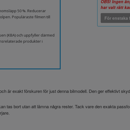
OBS! Ingen ång
har valt rätt k
genomsläpp 50 %. Reducerar
lpen. Populäraste filmen till
För enstaka f
sen (KBA) och uppfyller därmed
nsrelaterade produkter i
och är exakt förskuren för just denna bilmodell. Den ger effektivt sk
an tas bort utan att lämna några rester. Tack vare den exakta passform
jare.