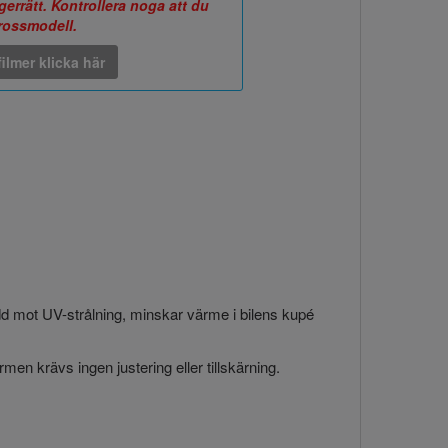
errätt. Kontrollera noga att du
arossmodell.
ilmer klicka här
ydd mot UV-strålning, minskar värme i bilens kupé
en krävs ingen justering eller tillskärning.