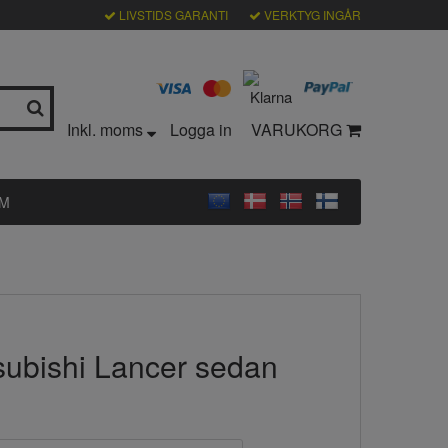
LIVSTIDS GARANTI
VERKTYG INGÅR
Inkl. moms
Logga in
VARUKORG
LM
tsubishi Lancer sedan