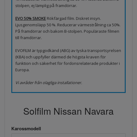
stolpen, ej lämplig på framdörrar.
EVO 50% SMOKE
Rökfärgad film. Diskret insyn.
Ljusgenomsläpp 50 %. Reducerar värmestrålning ca 50%.
På framdörrar och bakom B-stolpen. Populäraste filmen
till framdörrar.
EVOFILM är typgodkänd (ABG) av tyska transportsyrelsen
(KBA) och uppfyller därmed de högsta kraven för
funktion och säkerhet för fordonsrelaterade produkter i
Europa.
Vi avråder från olagliga installationer.
Solfilm Nissan Navara
Karossmodell