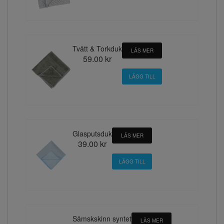
Tvätt & Torkduk
LÄS MER
59.00 kr
Glasputsduk
LÄS MER
39.00 kr
Sämskskinn syntet
LÄS MER