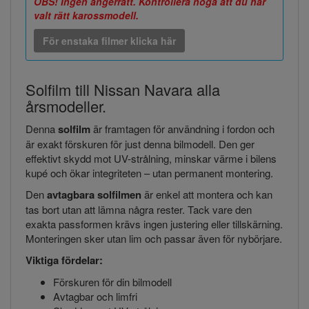
OBS! Ingen ångerrätt. Kontrollera noga att du har
valt rätt karossmodell.
För enstaka filmer klicka här
Solfilm till Nissan Navara alla
årsmodeller.
Denna
solfilm
är framtagen för användning i fordon och
är exakt förskuren för just denna bilmodell. Den ger
effektivt skydd mot UV-strålning, minskar värme i bilens
kupé och ökar integriteten – utan permanent montering.
Den
avtagbara solfilmen
är enkel att montera och kan
tas bort utan att lämna några rester. Tack vare den
exakta passformen krävs ingen justering eller tillskärning.
Monteringen sker utan lim och passar även för nybörjare.
Viktiga fördelar:
Förskuren för din bilmodell
Avtagbar och limfri