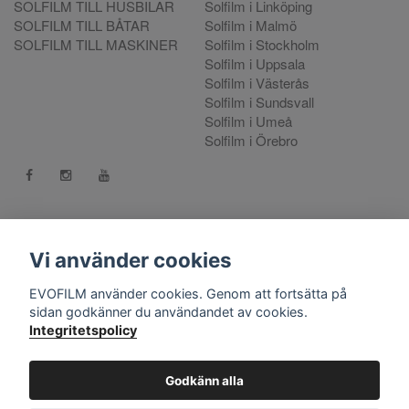
SOLFILM TILL HUSBILAR
Solfilm i Linköping
SOLFILM TILL BÅTAR
Solfilm i Malmö
SOLFILM TILL MASKINER
Solfilm i Stockholm
Solfilm i Uppsala
Solfilm i Västerås
Solfilm i Sundsvall
Solfilm i Umeå
Solfilm i Örebro
Kontakt:
mejla oss
. Vill du göra en reklamation använd vår
Reklamationsportal
Vi använder cookies
556808-9659 EVO International AB, Norra Ljunggatan 16, 252
EVOFILM använder cookies. Genom att fortsätta på
28 Helsingborg.
sidan godkänner du användandet av cookies.
Integritetspolicy
© Copyright 2026 EVOFILM Sverige. EVOFILM® EVOGEL®
and EVOBRITE® are registered trademarks. All violations of our
intellectual property rights are prosecuted. All other brands,
Godkänn alla
logos and trademarks belong to their respective owners. All