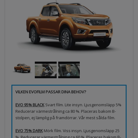
VILKEN EVOFILM PASSAR DINA BEHOV?
EVO 95% BLACK
Svart film. Lite insyn. Ljusgenomsläpp 5%
Reducerar värmestrålning ca 80 %. Placeras bakom B-
stolpen, ej lämplig på framdörrar. Vår mest sålda film.
EVO 75% DARK
Mörk film. Viss insyn. Ljusgenomsläpp 25
%. Reducerar värmestrålning ca 60 %. Placeras bakom B-