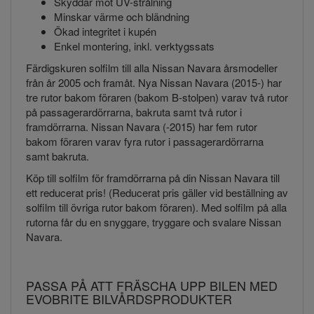
Skyddar mot UV-strålning
Minskar värme och bländning
Ökad integritet i kupén
Enkel montering, inkl. verktygssats
Färdigskuren solfilm till alla Nissan Navara årsmodeller
från år 2005 och framåt. Nya Nissan Navara (2015-) har
tre rutor bakom föraren (bakom B-stolpen) varav två rutor
på passagerardörrarna, bakruta samt två rutor i
framdörrarna. Nissan Navara (-2015) har fem rutor
bakom föraren varav fyra rutor i passagerardörrarna
samt bakruta.
Köp till solfilm för framdörrarna på din Nissan Navara till
ett reducerat pris! (Reducerat pris gäller vid beställning av
solfilm till övriga rutor bakom föraren). Med solfilm på alla
rutorna får du en snyggare, tryggare och svalare Nissan
Navara.
PASSA PÅ ATT FRÄSCHA UPP BILEN MED
EVOBRITE BILVÅRDSPRODUKTER