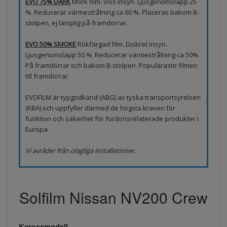
EVO 75% DARK
Mörk film. Viss insyn. Ljusgenomsläpp 25
%. Reducerar värmestrålning ca 60 %. Placeras bakom B-
stolpen, ej lämplig på framdörrar.
EVO 50% SMOKE
Rökfärgad film. Diskret insyn.
Ljusgenomsläpp 50 %. Reducerar värmestrålning ca 50%.
På framdörrar och bakom B-stolpen. Populäraste filmen
till framdörrar.
EVOFILM är typgodkänd (ABG) av tyska transportsyrelsen
(KBA) och uppfyller därmed de högsta kraven för
funktion och säkerhet för fordonsrelaterade produkter i
Europa.
Vi avråder från olagliga installationer.
Solfilm Nissan NV200 Crew
Karossmodell