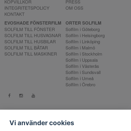
KÖPVILLKOR
PRESS
INTEGRITETSPOLICY
OM OSS
KONTAKT
EVOSHADE FÖNSTERFILM
ORTER SOLFILM
SOLFILM TILL FÖNSTER
Solfilm i Göteborg
SOLFILM TILL HUSVAGNAR
Solfilm i Helsingborg
SOLFILM TILL HUSBILAR
Solfilm i Linköping
SOLFILM TILL BÅTAR
Solfilm i Malmö
SOLFILM TILL MASKINER
Solfilm i Stockholm
Solfilm i Uppsala
Solfilm i Västerås
Solfilm i Sundsvall
Solfilm i Umeå
Solfilm i Örebro
Kontakt:
mejla oss
. Vill du göra en reklamation använd vår
Reklamationsportal
Vi använder cookies
556808-9659 EVO International AB, Norra Ljunggatan 16, 252