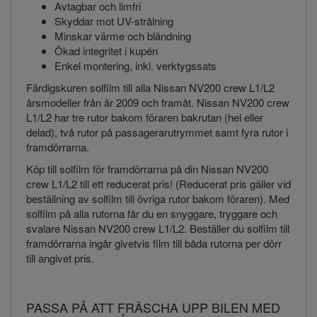
Avtagbar och limfri
Skyddar mot UV-strålning
Minskar värme och bländning
Ökad integritet i kupén
Enkel montering, inkl. verktygssats
Färdigskuren solfilm till alla Nissan NV200 crew L1/L2
årsmodeller från år 2009 och framåt. Nissan NV200 crew
L1/L2 har tre rutor bakom föraren bakrutan (hel eller
delad), två rutor på passagerarutrymmet samt fyra rutor i
framdörrarna.
Köp till solfilm för framdörrarna på din Nissan NV200
crew L1/L2 till ett reducerat pris! (Reducerat pris gäller vid
beställning av solfilm till övriga rutor bakom föraren). Med
solfilm på alla rutorna får du en snyggare, tryggare och
svalare Nissan NV200 crew L1/L2. Beställer du solfilm till
framdörrarna ingår givetvis film till båda rutorna per dörr
till angivet pris.
PASSA PÅ ATT FRÄSCHA UPP BILEN MED