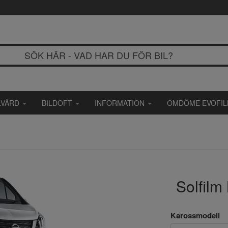
LVÅRD
BILDOFT
INFORMATION
OMDÖME EVOFI
Solfilm
Karossmodell