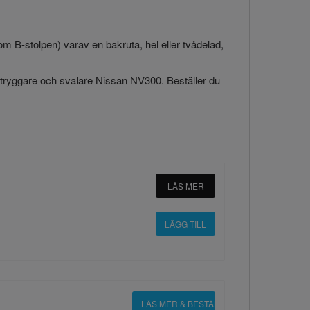
om B-stolpen) varav en bakruta, hel eller tvådelad,
re, tryggare och svalare Nissan NV300. Beställer du
LÄS MER
LÄS MER & BESTÄLL