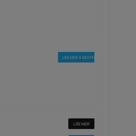
LÄS MER & BESTÄLL
LÄS MER