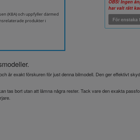
OBS! Ingen ång
har valt rätt k
sen (KBA) och uppfyller därmed
För enstaka f
nsrelaterade produkter i
smodeller.
och är exakt förskuren för just denna bilmodell. Den ger effektivt sk
an tas bort utan att lämna några rester. Tack vare den exakta passform
jare.