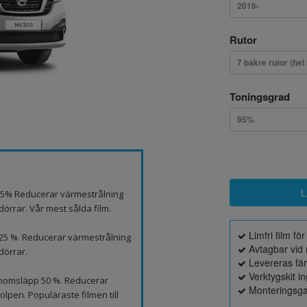
2016-
Rutor
7 bakre rutor (hel
Toningsgrad
95%
p 5% Reducerar värmestrålning
örrar. Vår mest sålda film.
Limfri film fö
 25 %. Reducerar värmestrålning
Avtagbar vid 
dörrar.
Levereras fä
Verktygskit i
genomsläpp 50 %. Reducerar
Monteringsga
lpen. Populäraste filmen till