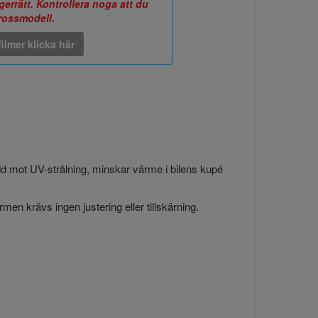
errätt. Kontrollera noga att du
arossmodell.
ilmer klicka här
ydd mot UV-strålning, minskar värme i bilens kupé
en krävs ingen justering eller tillskärning.