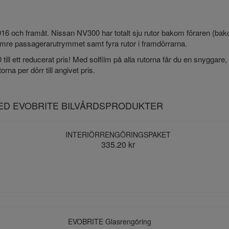
2016 och framåt. Nissan NV300 har totalt sju rutor bakom föraren (bak
främre passagerarutrymmet samt fyra rutor i framdörrarna.
 till ett reducerat pris! Med solfilm på alla rutorna får du en snygga
torna per dörr till angivet pris.
MED EVOBRITE BILVÅRDSPRODUKTER
INTERIÖRRENGÖRINGSPAKET
335.20 kr
EVOBRITE Glasrengöring