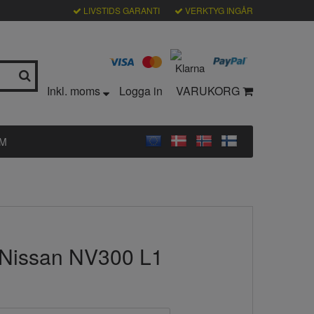
LIVSTIDS GARANTI
VERKTYG INGÅR
Inkl. moms
Logga in
VARUKORG
LM
 Nissan NV300 L1