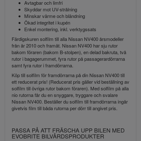
Avtagbar och limfri
Skyddar mot UV-strålning
Minskar värme och bländning
Ökad integritet i kupén
Enkel montering, inkl. verktygssats
Färdigskuren solfilm till alla Nissan NV400 årsmodeller
från år 2010 och framåt. Nissan NV400 har sju rutor
bakom föraren (bakom B-stolpen), en delad bakruta, två
rutor i bagagerummet, fyra rutor på passagerardörrarna
samt fyra rutor i framdörrarna.
Köp till solfilm för framdörrarna på din Nissan NV400 till
ett reducerat pris! (Reducerat pris gäller vid beställning av
solfilm till övriga rutor bakom föraren). Med solfilm på alla
nio rutorna får du en snyggare, tryggare och svalare
Nissan NV400. Beställer du solfilm till framdörrarna ingår
givetvis film till båda rutorna per dörr till angivet pris.
PASSA PÅ ATT FRÄSCHA UPP BILEN MED
EVOBRITE BILVÅRDSPRODUKTER