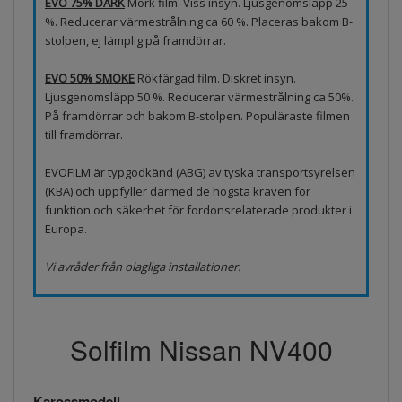
EVO 75% DARK
Mörk film. Viss insyn. Ljusgenomsläpp 25
%. Reducerar värmestrålning ca 60 %. Placeras bakom B-
stolpen, ej lämplig på framdörrar.
EVO 50% SMOKE
Rökfärgad film. Diskret insyn.
Ljusgenomsläpp 50 %. Reducerar värmestrålning ca 50%.
På framdörrar och bakom B-stolpen. Populäraste filmen
till framdörrar.
EVOFILM är typgodkänd (ABG) av tyska transportsyrelsen
(KBA) och uppfyller därmed de högsta kraven för
funktion och säkerhet för fordonsrelaterade produkter i
Europa.
Vi avråder från olagliga installationer.
Solfilm Nissan NV400
Karossmodell