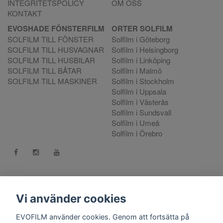
INTEGRITETSPOLICY
OM OSS
KONTAKT
EVOSHADE FÖNSTERFILM
ORTER SOLFILM
SOLFILM TILL FÖNSTER
Solfilm i Göteborg
SOLFILM TILL HUSVAGNAR
Solfilm i Helsingborg
SOLFILM TILL HUSBILAR
Solfilm i Linköping
SOLFILM TILL BÅTAR
Solfilm i Malmö
SOLFILM TILL MASKINER
Solfilm i Stockholm
Solfilm i Uppsala
Solfilm i Västerås
Solfilm i Sundsvall
Solfilm i Umeå
Solfilm i Örebro
Kontakt:
mejla oss
. Vill du göra en reklamation använd vår
Reklamationsportal
Vi använder cookies
556808-9659 EVO International AB, Norra Ljunggatan 16, 252
EVOFILM använder cookies. Genom att fortsätta på
28 Helsingborg.