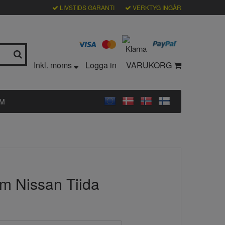
LIVSTIDS GARANTI
VERKTYG INGÅR
Inkl. moms
Logga in
VARUKORG
LM
lm Nissan Tiida