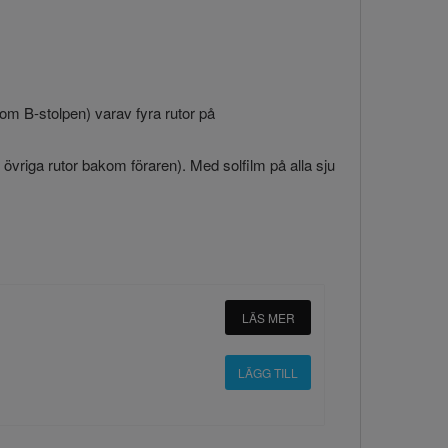
kom B-stolpen) varav fyra rutor på
ill övriga rutor bakom föraren). Med solfilm på alla sju
LÄS MER