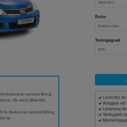
2004-2011
Rutor
5 bakre rutor
Toningsgrad
95%
p 5% Reducerar värmestrålning
Limfri film fö
örrar. Vår mest sålda film.
Avtagbar vid 
Levereras fä
 25 %. Reducerar värmestrålning
Verktygskit i
dörrar.
Monteringsga