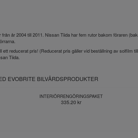
er från år 2004 till 2011. Nissan Tiida har fem rutor bakom föraren (ba
örrarna.
ll ett reducerat pris! (Reducerat pris gäller vid beställning av solfilm t
ssan Tiida.
MED EVOBRITE BILVÅRDSPRODUKTER
INTERIÖRRENGÖRINGSPAKET
335.20 kr