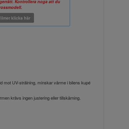
errätt. Kontrollera noga att du
arossmodell.
ilmer klicka här
ydd mot UV-strålning, minskar värme i bilens kupé
en krävs ingen justering eller tillskärning.