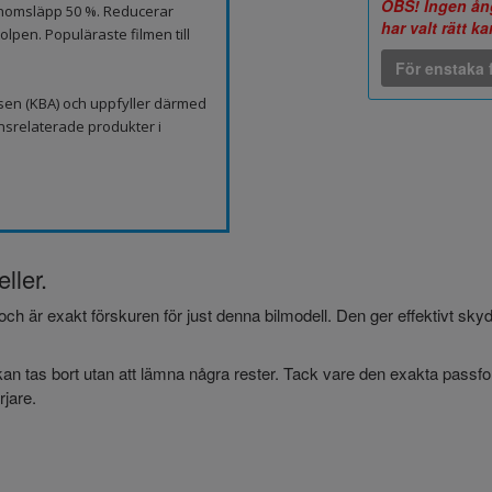
OBS! Ingen ång
genomsläpp 50 %. Reducerar
har valt rätt k
lpen. Populäraste filmen till
För enstaka f
sen (KBA) och uppfyller därmed
nsrelaterade produkter i
ller.
och är exakt förskuren för just denna bilmodell. Den ger effektivt sk
an tas bort utan att lämna några rester. Tack vare den exakta passform
jare.