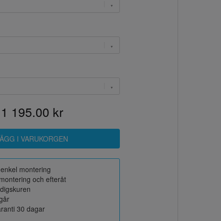
1 195.00 kr
r enkel montering
montering och efteråt
rdigskuren
ngår
ranti 30 dagar