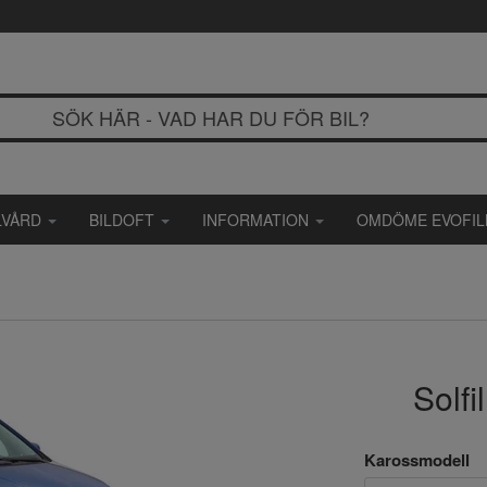
LVÅRD
BILDOFT
INFORMATION
OMDÖME EVOFI
Solfi
Karossmodell