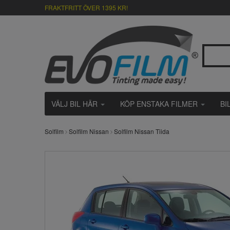
FRAKTFRITT ÖVER 1395 KR!
VÄLJ BIL HÄR
KÖP ENSTAKA FILMER
BI
Solfilm
Solfilm Nissan
Solfilm Nissan Tiida