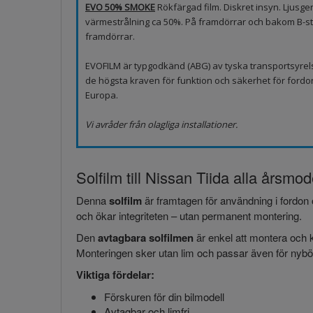
EVO 50% SMOKE
Rökfärgad film. Diskret insyn. Ljus
värmestrålning ca 50%. På framdörrar och bakom B-sto
framdörrar.
EVOFILM är typgodkänd (ABG) av tyska transportsyrel
de högsta kraven för funktion och säkerhet för fordo
Europa.
Vi avråder från olagliga installationer.
Solfilm till Nissan Tiida alla årsmode
Denna
solfilm
är framtagen för användning i fordon 
och ökar integriteten – utan permanent montering.
Den
avtagbara solfilmen
är enkel att montera och k
Monteringen sker utan lim och passar även för nybör
Viktiga fördelar:
Förskuren för din bilmodell
Avtagbar och limfri