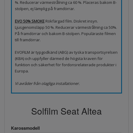
%. Reducerar värmestrålning ca 60 %. Placeras bakom B-
stolpen, ej lämplig på framdörrar.
EVO 50% SMOKE
Rökfärgad film. Diskret insyn.
Ljusgenomsläpp 50 %. Reducerar värmestrålning ca 50%.
På framdörrar och bakom B-stolpen. Populäraste filmen
till framdörrar.
EVOFILM är typgodkänd (ABG) av tyska transportsyrelsen
(KBA) och uppfyller därmed de högsta kraven för
funktion och säkerhet för fordonsrelaterade produkter i
Europa.
Vi avråder från olagliga installationer.
Solfilm Seat Altea
Karossmodell