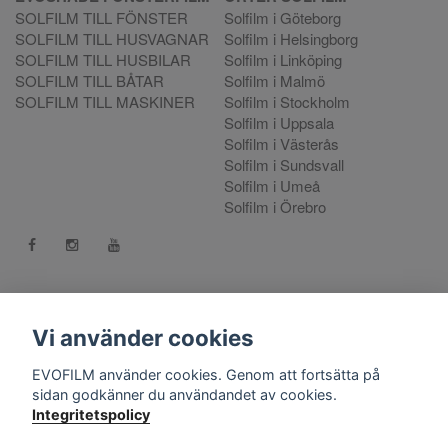
SOLFILM TILL FÖNSTER
Solfilm i Göteborg
SOLFILM TILL HUSVAGNAR
Solfilm i Helsingborg
SOLFILM TILL HUSBILAR
Solfilm i Linköping
SOLFILM TILL BÅTAR
Solfilm i Malmö
SOLFILM TILL MASKINER
Solfilm i Stockholm
Solfilm i Uppsala
Solfilm i Västerås
Solfilm i Sundsvall
Solfilm i Umeå
Solfilm i Örebro
Kontakt:
mejla oss
. Vill du göra en reklamation använd vår
Reklamationsportal
Vi använder cookies
556808-9659 EVO International AB, Norra Ljunggatan 16, 252
EVOFILM använder cookies. Genom att fortsätta på
28 Helsingborg.
sidan godkänner du användandet av cookies.
Integritetspolicy
© Copyright 2026 EVOFILM Sverige. EVOFILM® EVOGEL®
and EVOBRITE® are registered trademarks. All violations of our