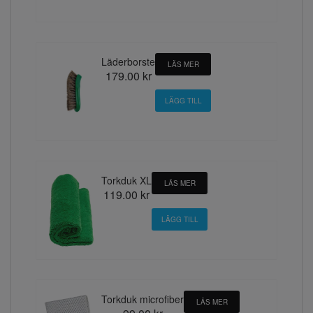
Läderborste
LÄS MER
179.00 kr
Torkduk XL
LÄS MER
119.00 kr
Torkduk microfiber
LÄS MER