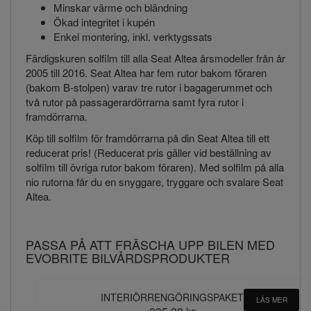
Minskar värme och bländning
Ökad integritet i kupén
Enkel montering, inkl. verktygssats
Färdigskuren solfilm till alla Seat Altea årsmodeller från år
2005 till 2016. Seat Altea har fem rutor bakom föraren
(bakom B-stolpen) varav tre rutor i bagagerummet och
två rutor på passagerardörrarna samt fyra rutor i
framdörrarna.
Köp till solfilm för framdörrarna på din Seat Altea till ett
reducerat pris! (Reducerat pris gäller vid beställning av
solfilm till övriga rutor bakom föraren). Med solfilm på alla
nio rutorna får du en snyggare, tryggare och svalare Seat
Altea.
PASSA PÅ ATT FRÄSCHA UPP BILEN MED
EVOBRITE BILVÅRDSPRODUKTER
INTERIÖRRENGÖRINGSPAKET
LÄS MER