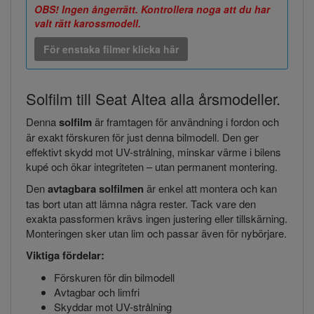
OBS! Ingen ångerrätt. Kontrollera noga att du har
valt rätt karossmodell.
För enstaka filmer klicka här
Solfilm till Seat Altea alla årsmodeller.
Denna
solfilm
är framtagen för användning i fordon och
är exakt förskuren för just denna bilmodell. Den ger
effektivt skydd mot UV-strålning, minskar värme i bilens
kupé och ökar integriteten – utan permanent montering.
Den
avtagbara solfilmen
är enkel att montera och kan
tas bort utan att lämna några rester. Tack vare den
exakta passformen krävs ingen justering eller tillskärning.
Monteringen sker utan lim och passar även för nybörjare.
Viktiga fördelar:
Förskuren för din bilmodell
Avtagbar och limfri
Skyddar mot UV-strålning