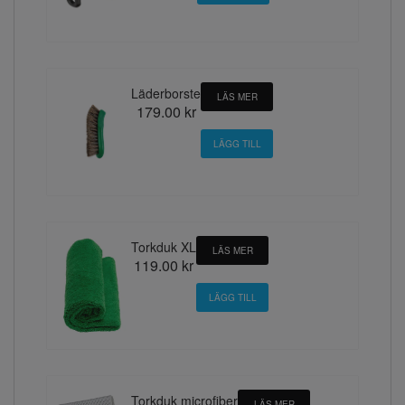
Läderborste
LÄS MER
179.00 kr
Torkduk XL
LÄS MER
119.00 kr
Torkduk microfiber
LÄS MER