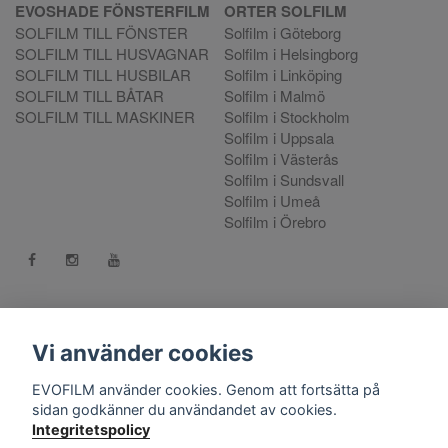
EVOSHADE FÖNSTERFILM
ORTER SOLFILM
SOLFILM TILL FÖNSTER
Solfilm i Göteborg
SOLFILM TILL HUSVAGNAR
Solfilm i Helsingborg
SOLFILM TILL HUSBILAR
Solfilm i Linköping
SOLFILM TILL BÅTAR
Solfilm i Malmö
SOLFILM TILL MASKINER
Solfilm i Stockholm
Solfilm i Uppsala
Solfilm i Västerås
Solfilm i Sundsvall
Solfilm i Umeå
Solfilm i Örebro
Kontakt:
mejla oss
. Vill du göra en reklamation använd vår
Reklamationsportal
Vi använder cookies
556808-9659 EVO International AB, Norra Ljunggatan 16, 252
EVOFILM använder cookies. Genom att fortsätta på
28 Helsingborg.
sidan godkänner du användandet av cookies.
Integritetspolicy
© Copyright 2026 EVOFILM Sverige. EVOFILM® EVOGEL®