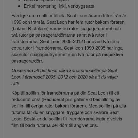
Enkel montering, inkl. verktygssats
Färdigskuren solfilm till alla Seat Leon årsmodeller från år
1999 och framåt. Seat Leon har fem rutor bakom föraren
(bakom B-stolpen) varav tre rutor i bagagerummet och
två rutor på passagerardörrarna samt två rutor i
framdörrarna. Seat Leon 2005-2012 har även två små
extra rutor i framdörrarna. Seat leon 1999-2005 har inga
sidorutor i bagageutrymmet men två rutor på respektive
passagerardörr.
Observera att det finns olika karossmodeller på Seat
Leon i årsmodell 2005, 2012 och 2020 så att du väljer
rätt!
Köp till solfilm för framdörrarna på din Seat Leon till ett
reducerat pris! (Reducerat pris gäller vid beställning av
solfilm till övriga rutor bakom föraren). Med solfilm på alla
rutorna får du en snyggare, tryggare och svalare Seat
Leon. Beställer du solfilm till framdörrarna ingår givetvis
film till båda rutorna per dörr till angivet pris.