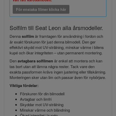
För enstaka filmer klicka här
Solfilm till Seat Leon alla årsmodeller.
Denna
solfilm
är framtagen för användning i fordon och
är exakt förskuren för just denna bilmodell. Den ger
effektivt skydd mot UV-strålning, minskar värme i bilens
kupé och ökar integriteten – utan permanent montering.
Den
avtagbara solfilmen
är enkel att montera och kan
tas bort utan att lämna några rester. Tack vare den
exakta passformen krävs ingen justering eller tillskärning.
Monteringen sker utan lim och passar även för nybörjare.
Viktiga fördelar:
Förskuren för din bilmodell
Avtagbar och limfri
Skyddar mot UV-strålning
Minskar värme och bländning
Ökad integritet i kupén