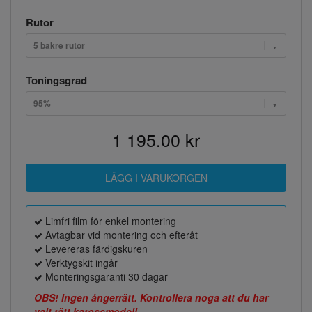
Rutor
5 bakre rutor
Toningsgrad
95%
1 195.00 kr
Limfri film för enkel montering
Avtagbar vid montering och efteråt
Levereras färdigskuren
Verktygskit ingår
Monteringsgaranti 30 dagar
OBS! Ingen ångerrätt. Kontrollera noga att du har
valt rätt karossmodell.