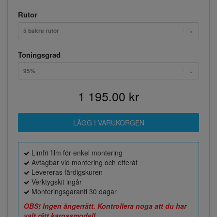
Rutor
5 bakre rutor
Toningsgrad
95%
1 195.00 kr
Limfri film för enkel montering
Avtagbar vid montering och efteråt
Levereras färdigskuren
Verktygskit ingår
Monteringsgaranti 30 dagar
OBS! Ingen ångerrätt. Kontrollera noga att du har
valt rätt karossmodell.