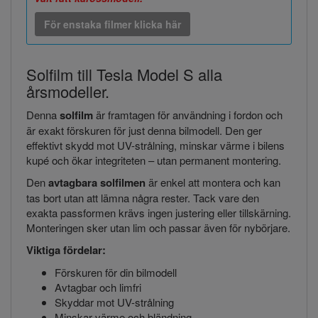
För enstaka filmer klicka här
Solfilm till Tesla Model S alla
årsmodeller.
Denna
solfilm
är framtagen för användning i fordon och
är exakt förskuren för just denna bilmodell. Den ger
effektivt skydd mot UV-strålning, minskar värme i bilens
kupé och ökar integriteten – utan permanent montering.
Den
avtagbara solfilmen
är enkel att montera och kan
tas bort utan att lämna några rester. Tack vare den
exakta passformen krävs ingen justering eller tillskärning.
Monteringen sker utan lim och passar även för nybörjare.
Viktiga fördelar:
Förskuren för din bilmodell
Avtagbar och limfri
Skyddar mot UV-strålning
Minskar värme och bländning