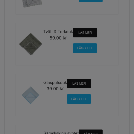
Tvätt & Torkduk
LÄS MER
59.00 kr
Glasputsduk
LÄS MER
39.00 kr
Sämskskinn syntet