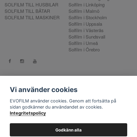
SOLFILM TILL HUSBILAR
Solfilm i Linköping
SOLFILM TILL BÅTAR
Solfilm i Malmö
SOLFILM TILL MASKINER
Solfilm i Stockholm
Solfilm i Uppsala
Solfilm i Västerås
Solfilm i Sundsvall
Solfilm i Umeå
Solfilm i Örebro
Kontakt:
mejla oss
. Vill du göra en reklamation använd vår
Reklamationsportal
Vi använder cookies
556808-9659 EVO International AB, Norra Ljunggatan 16, 252
EVOFILM använder cookies. Genom att fortsätta på
28 Helsingborg.
sidan godkänner du användandet av cookies.
Integritetspolicy
© Copyright 2026 EVOFILM Sverige. EVOFILM® EVOGEL®
and EVOBRITE® are registered trademarks. All violations of our
intellectual property rights are prosecuted. All other brands,
Godkänn alla
logos and trademarks belong to their respective owners. All