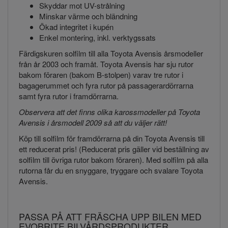
Skyddar mot UV-strålning
Minskar värme och bländning
Ökad integritet i kupén
Enkel montering, inkl. verktygssats
Färdigskuren solfilm till alla Toyota Avensis årsmodeller
från år 2003 och framåt. Toyota Avensis har sju rutor
bakom föraren (bakom B-stolpen) varav tre rutor i
bagagerummet och fyra rutor på passagerardörrarna
samt fyra rutor i framdörrarna.
Observera att det finns olika karossmodeller på Toyota
Avensis i årsmodell 2009 så att du väljer rätt!
Köp till solfilm för framdörrarna på din Toyota Avensis till
ett reducerat pris! (Reducerat pris gäller vid beställning av
solfilm till övriga rutor bakom föraren). Med solfilm på alla
rutorna får du en snyggare, tryggare och svalare Toyota
Avensis.
PASSA PÅ ATT FRÄSCHA UPP BILEN MED
EVOBRITE BILVÅRDSPRODUKTER