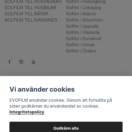
SOLFILM TILL HUSVAGNAR
Solfilm i Helsingborg
SOLFILM TILL HUSBILAR
Solfilm i Linköping
SOLFILM TILL BÅTAR
Solfilm i Malmö
SOLFILM TILL MASKINER
Solfilm i Stockholm
Solfilm i Uppsala
Solfilm i Västerås
Solfilm i Sundsvall
Solfilm i Umeå
Solfilm i Örebro
Kontakt:
mejla oss
. Vill du göra en reklamation använd vår
Reklamationsportal
Vi använder cookies
556808-9659 EVO International AB, Norra Ljunggatan 16, 252
EVOFILM använder cookies. Genom att fortsätta på
28 Helsingborg.
sidan godkänner du användandet av cookies.
Integritetspolicy
© Copyright 2026 EVOFILM Sverige. EVOFILM® EVOGEL®
and EVOBRITE® are registered trademarks. All violations of our
intellectual property rights are prosecuted. All other brands,
Godkänn alla