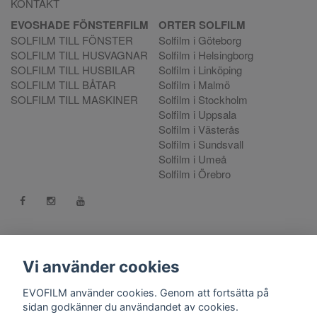
KONTAKT
EVOSHADE FÖNSTERFILM
ORTER SOLFILM
SOLFILM TILL FÖNSTER
Solfilm i Göteborg
SOLFILM TILL HUSVAGNAR
Solfilm i Helsingborg
SOLFILM TILL HUSBILAR
Solfilm i Linköping
SOLFILM TILL BÅTAR
Solfilm i Malmö
SOLFILM TILL MASKINER
Solfilm i Stockholm
Solfilm i Uppsala
Solfilm i Västerås
Solfilm i Sundsvall
Solfilm i Umeå
Solfilm i Örebro
Kontakt:
mejla oss
. Vill du göra en reklamation använd vår
Reklamationsportal
Vi använder cookies
556808-9659 EVO International AB, Norra Ljunggatan 16, 252
EVOFILM använder cookies. Genom att fortsätta på
28 Helsingborg.
sidan godkänner du användandet av cookies.