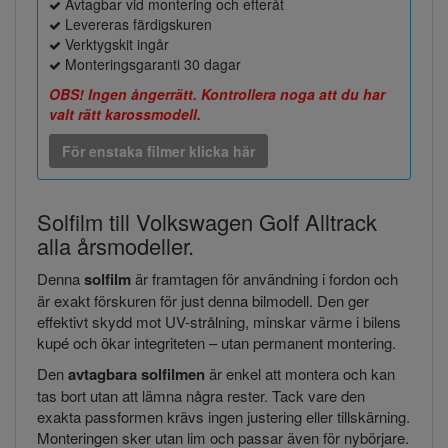
Avtagbar vid montering och efteråt
Levereras färdigskuren
Verktygskit ingår
Monteringsgaranti 30 dagar
OBS! Ingen ångerrätt. Kontrollera noga att du har
valt rätt karossmodell.
För enstaka filmer klicka här
Solfilm till Volkswagen Golf Alltrack
alla årsmodeller.
Denna
solfilm
är framtagen för användning i fordon och
är exakt förskuren för just denna bilmodell. Den ger
effektivt skydd mot UV-strålning, minskar värme i bilens
kupé och ökar integriteten – utan permanent montering.
Den
avtagbara solfilmen
är enkel att montera och kan
tas bort utan att lämna några rester. Tack vare den
exakta passformen krävs ingen justering eller tillskärning.
Monteringen sker utan lim och passar även för nybörjare.