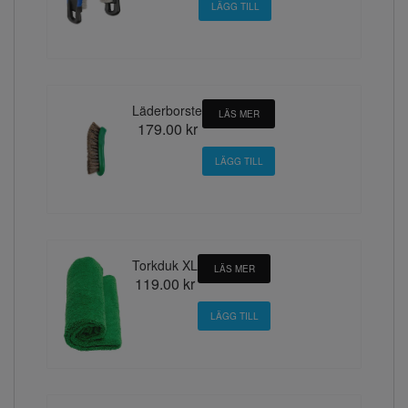
Läderborste
LÄS MER
179.00 kr
Torkduk XL
LÄS MER
119.00 kr