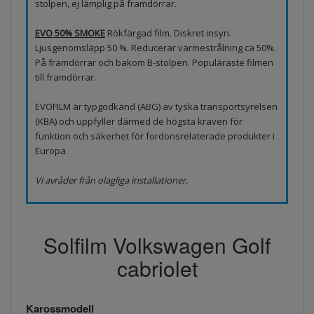
stolpen, ej lämplig på framdörrar.
EVO 50% SMOKE
Rökfärgad film. Diskret insyn.
Ljusgenomsläpp 50 %. Reducerar värmestrålning ca 50%.
På framdörrar och bakom B-stolpen. Populäraste filmen
till framdörrar.
EVOFILM är typgodkänd (ABG) av tyska transportsyrelsen
(KBA) och uppfyller därmed de högsta kraven för
funktion och säkerhet för fordonsrelaterade produkter i
Europa.
Vi avråder från olagliga installationer.
Solfilm Volkswagen Golf
cabriolet
Karossmodell