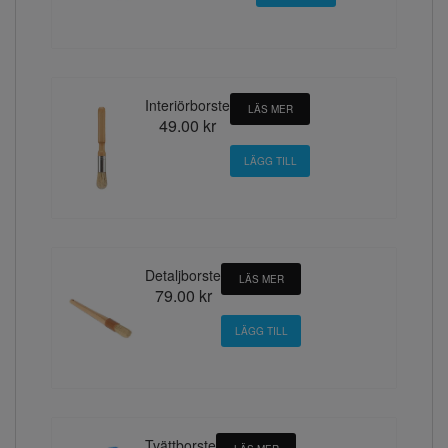
Interiörborste
LÄS MER
49.00 kr
Detaljborste
LÄS MER
79.00 kr
Tvättborste