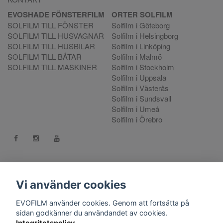
EVOSHADE FÖNSTERFILM
ORTER SOLFILM
SOLFILM TILL FÖNSTER
Solfilm i Göteborg
SOLFILM TILL HUSVAGNAR
Solfilm i Helsingborg
SOLFILM TILL HUSBILAR
Solfilm i Linköping
SOLFILM TILL BÅTAR
Solfilm i Malmö
SOLFILM TILL MASKINER
Solfilm i Stockholm
Solfilm i Uppsala
Solfilm i Västerås
Solfilm i Sundsvall
Solfilm i Umeå
Solfilm i Örebro
Kontakt:
mejla oss
. Vill du göra en reklamation använd vår
Reklamationsportal
Vi använder cookies
556808-9659 EVO International AB, Norra Ljunggatan 16, 252
EVOFILM använder cookies. Genom att fortsätta på
28 Helsingborg.
sidan godkänner du användandet av cookies.
Integritetspolicy