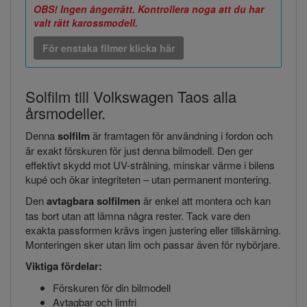
OBS! Ingen ångerrätt. Kontrollera noga att du har
valt rätt karossmodell.
För enstaka filmer klicka här
Solfilm till Volkswagen Taos alla
årsmodeller.
Denna
solfilm
är framtagen för användning i fordon och
är exakt förskuren för just denna bilmodell. Den ger
effektivt skydd mot UV-strålning, minskar värme i bilens
kupé och ökar integriteten – utan permanent montering.
Den
avtagbara solfilmen
är enkel att montera och kan
tas bort utan att lämna några rester. Tack vare den
exakta passformen krävs ingen justering eller tillskärning.
Monteringen sker utan lim och passar även för nybörjare.
Viktiga fördelar:
Förskuren för din bilmodell
Avtagbar och limfri