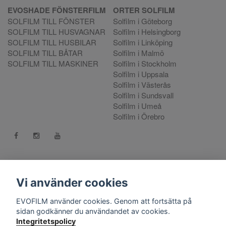
EVOSHADE FÖNSTERFILM
ORTER SOLFILM
SOLFILM TILL FÖNSTER
Solfilm i Göteborg
SOLFILM TILL HUSVAGNAR
Solfilm i Helsingborg
SOLFILM TILL HUSBILAR
Solfilm i Linköping
SOLFILM TILL BÅTAR
Solfilm i Malmö
SOLFILM TILL MASKINER
Solfilm i Stockholm
Solfilm i Uppsala
Solfilm i Västerås
Solfilm i Sundsvall
Solfilm i Umeå
Solfilm i Örebro
Kontakt:
mejla oss
. Vill du göra en reklamation använd vår
Reklamationsportal
Vi använder cookies
556808-9659 EVO International AB, Norra Ljunggatan 16, 252
EVOFILM använder cookies. Genom att fortsätta på
28 Helsingborg.
sidan godkänner du användandet av cookies.
Integritetspolicy