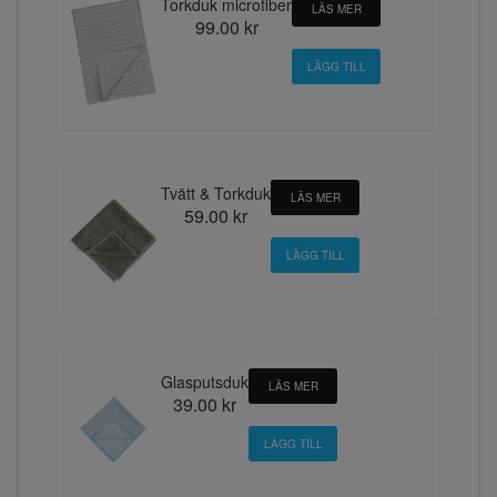
Torkduk microfiber
LÄS MER
99.00 kr
Tvätt & Torkduk
LÄS MER
59.00 kr
Glasputsduk
LÄS MER
39.00 kr